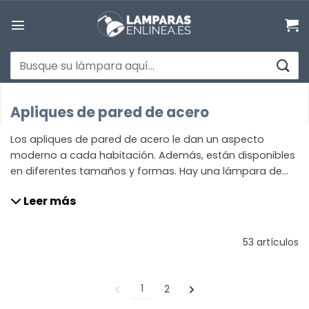
Saltar
al
contenido
Buscar
por:
Apliques de pared de acero
Los apliques de pared de acero le dan un aspecto
moderno a cada habitación. Además, están disponibles
en diferentes tamaños y formas. Hay una lámpara de
pared de acero para cada presupuesto. ¿Dónde
Leer más
colocarlos? Iluminando el recibidor, como lámpara de
noche en un dormitorio moderno o incluso en un salón
como lámpara de lectura.
53 artículos
1
2