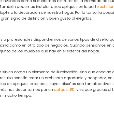
de invitados como si queremos disfrutar de la intimidad de n
 También podemos instalar otros apliques en la parte
exterior
apte a la decoración de nuestro hogar. Por lo tanto, la posibi
gran signo de distinción y buen gusto al elegirlos.
 o profesionales dispondremos de varios tipos de diseño que 
oficina como en otro tipo de negocios. Cuando pensamos en 
junto de los muebles que hay en el exterior del hogar.
o sirven como un elemento de iluminación, sino que encajan 
 resulta sencillo crear un ambiente agradable y acogedor, en 
delos de apliques exteriores, cuyos diseños son tan atractivos
 además nos decantamos por un
aplique LED
, y es que gracias al
 en mucho tiempo.