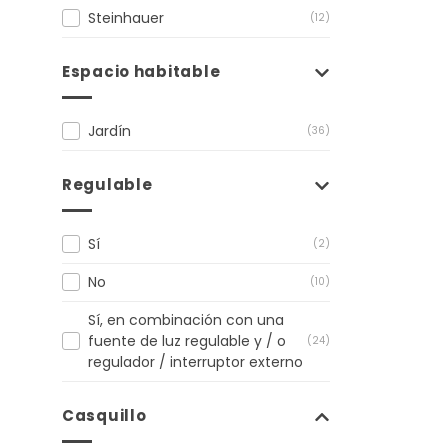
Steinhauer
(12)
Espacio habitable
Jardín
(36)
Regulable
Sí
(2)
No
(10)
Sí, en combinación con una
fuente de luz regulable y / o
(24)
regulador / interruptor externo
Casquillo