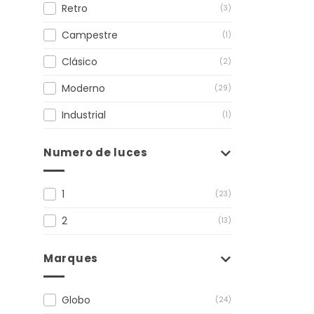
Retro
(3)
Campestre
(1)
Clásico
(2)
Moderno
(29)
Industrial
(1)
Numero de luces
1
(23)
2
(13)
Marques
Globo
(24)