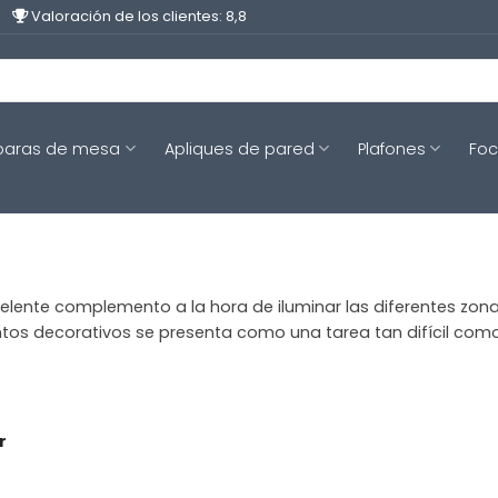
Valoración de los clientes: 8,8
aras de mesa
Apliques de pared
Plafones
Fo
ente complemento a la hora de iluminar las diferentes zonas d
ntos decorativos se presenta como una tarea tan difícil com
r