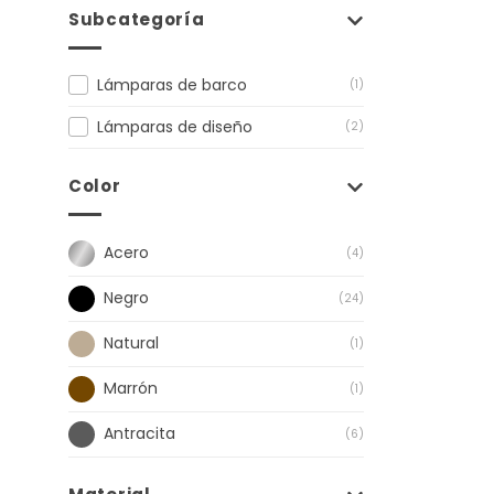
Subcategoría
Lámparas de barco
(1)
Lámparas de diseño
(2)
Color
Acero
(4)
Negro
(24)
Natural
(1)
Marrón
(1)
Antracita
(6)