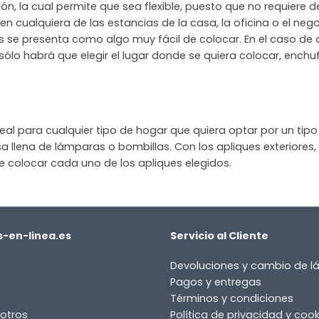
ción, la cual permite que sea flexible, puesto que no requiere
en cualquiera de las estancias de la casa, la oficina o el ne
res se presenta como algo muy fácil de colocar. En el caso de
sólo habrá que elegir el lugar donde se quiera colocar, enchuf
 para cualquier tipo de hogar que quiera optar por un tipo de
a llena de lámparas o bombillas. Con los apliques exteriores, 
e colocar cada uno de los apliques elegidos.
-en-linea.es
Servicio al Cliente
Devoluciones y cambio de 
Pagos y entregas
Términos y condiciones
otros
Política de privacidad y cook