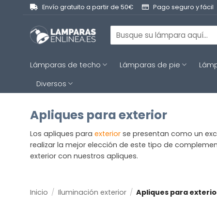
Saltar
Envío gratuito a partir de 50€
Pago seguro y fácil
al
contenido
Buscar
por:
Lámparas de techo
Lámparas de pie
Lámp
Diversos
Apliques para exterior
Los apliques para
exterior
se presentan como un excel
realizar la mejor elección de este tipo de compleme
exterior con nuestros apliques.
Inicio
/
Iluminación exterior
/
Apliques para exterio