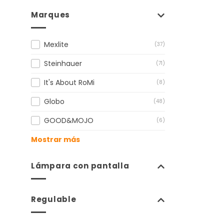
Marques
Mexlite
(37)
Steinhauer
(71)
It's About RoMi
(8)
Globo
(48)
GOOD&MOJO
(6)
Mostrar más
Lámpara con pantalla
Regulable