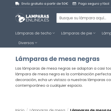
Saltar
Envío gratuito a partir de 50€
Pago seguro y fácil
al
contenido
Buscar
por:
Lámparas de techo
Lámparas de pie
Lámp
Diversos
Lámparas de mesa negras
Las lámparas de mesa negras se adaptan a casi todos
lámpara de mesa negra es la combinación perfecta en
decoración, echa un vistazo a nuestras lámparas 
contemporáneo a cualquier espacio.
Inicio
/
Lámparas de mesa
/
Lámparas de mesa n