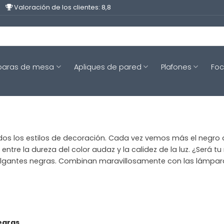
Valoración de los clientes: 8,8
aras de mesa
Apliques de pared
Plafones
Fo
 los estilos de decoración. Cada vez vemos más el negro apar
tre la dureza del color audaz y la calidez de la luz. ¿Será
colgantes negras. Combinan maravillosamente con las lámpa
egras