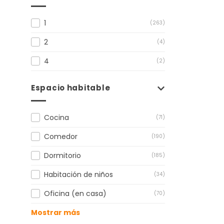
1
(263)
2
(4)
4
(2)
Espacio habitable
Cocina
(71)
Comedor
(190)
Dormitorio
(185)
Habitación de niños
(34)
Oficina (en casa)
(70)
Mostrar más