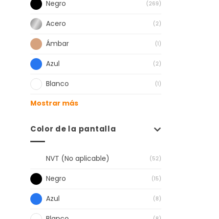
Negro
(269)
Acero
(2)
Ámbar
(1)
Azul
(2)
Blanco
(1)
Mostrar más
Color de la pantalla
NVT (No aplicable)
(52)
Negro
(15)
Azul
(8)
Blanco
(8)