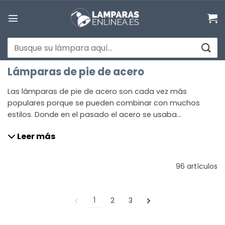
Saltar
al
contenido
Buscar
por:
Lámparas de pie de acero
Las lámparas de pie de acero son cada vez más
populares porque se pueden combinar con muchos
estilos. Donde en el pasado el acero se usaba
principalmente en la industria, este material cada vez se
Leer más
utiliza más en le decoración de interiores. Y es una gran
opción, ya que una lámpara de pie de acero es
duradera, versátil y se puede utilizar en cualquier lugar.
96 artículos
1
2
3