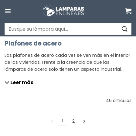
Saltar
al
contenido
Buscar
por:
Plafones de acero
Los plafones de acero cada vez se ven más en el interior
de las viviendas. Frente a la creencia de que las
lámparas de acero solo tienen un aspecto industrial,
existen muchos estilos de plafones de acero que
Leer más
pueden encajar con tus gustos, modernos, minimalistas,
elegantes o rústicos. Tú eliges qué estilo quieres para tu
plafón de acero.
46 artículos
1
2