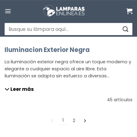
Saltar
al
contenido
Buscar
por:
Iluminacion Exterior Negra
La iluminación exterior negra ofrece un toque moderno y
elegante a cualquier espacio al aire libre. Esta
iluminación se adapta sin esfuerzo a diversas
arquitecturas y acentúa jardines, terrazas y senderos.
Leer más
Con acabados duraderos y resistentes a la intemperie,
combina estética y funcionalidad. Opta por un aspecto
45 artículos
atemporal con la iluminación exterior negra.
1
2