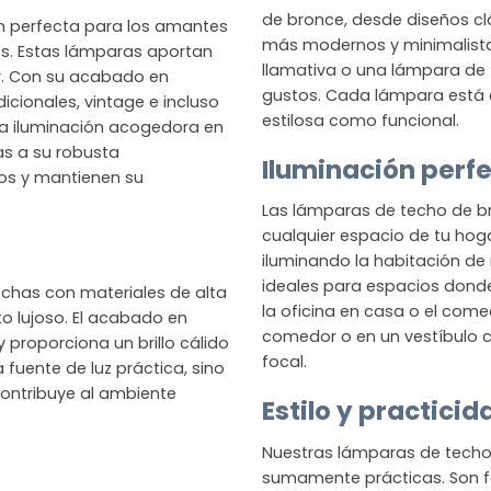
de bronce, desde diseños cl
n perfecta para los amantes
más modernos y minimalist
es. Estas lámparas aportan
llamativa o una lámpara de 
ior. Con su acabado en
gustos. Cada lámpara está
icionales, vintage e incluso
estilosa como funcional.
una iluminación acogedora en
ias a su robusta
Iluminación perf
os y mantienen su
Las lámparas de techo de br
cualquier espacio de tu hoga
iluminando la habitación de 
ideales para espacios dond
chas con materiales de alta
la oficina en casa o el co
to lujoso. El acabado en
comedor o en un vestíbulo c
 proporciona un brillo cálido
focal.
 fuente de luz práctica, sino
ontribuye al ambiente
Estilo y practicid
Nuestras lámparas de techo
sumamente prácticas. Son fác