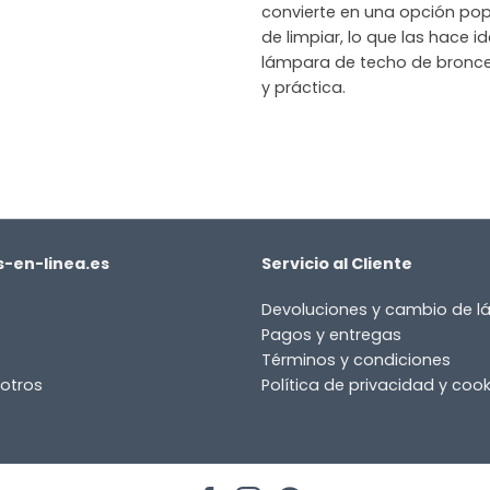
convierte en una opción po
de limpiar, lo que las hace 
lámpara de techo de bronce 
y práctica.
-en-linea.es
Servicio al Cliente
Devoluciones y cambio de 
Pagos y entregas
Términos y condiciones
otros
Política de privacidad y cook