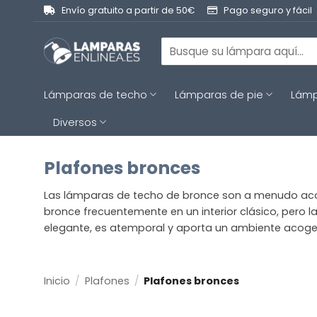
Saltar
Envío gratuito a partir de 50€
Pago seguro y fácil
al
contenido
Buscar
por:
Lámparas de techo
Lámparas de pie
Lámp
Diversos
Plafones bronces
Las lámparas de techo de bronce son a menudo acce
bronce frecuentemente en un interior clásico, pero l
elegante, es atemporal y aporta un ambiente acoge
Inicio
/
Plafones
/
Plafones bronces