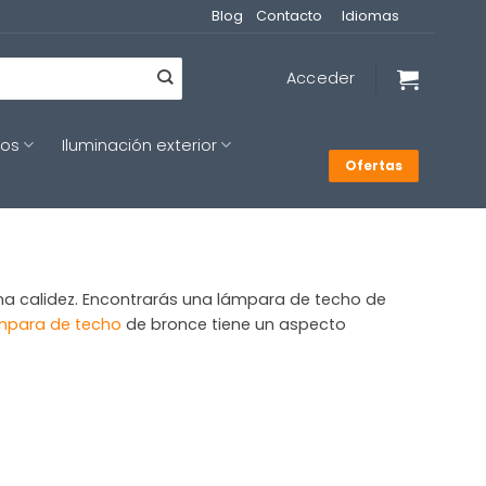
Blog
Contacto
Idiomas
Acceder
cos
Iluminación exterior
Ofertas
a calidez. Encontrarás una lámpara de techo de
mpara de techo
de bronce tiene un aspecto