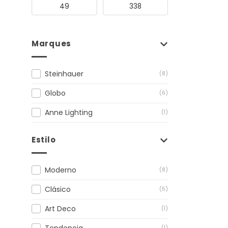
Marques
Steinhauer
(8)
Globo
(6)
Anne Lighting
(1)
Estilo
Moderno
(8)
Clásico
(5)
Art Deco
(1)
Tendencia
(1)