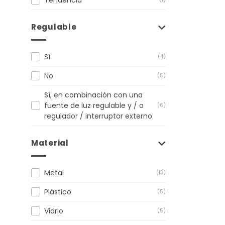
Regulable
Sí
(4)
No
(5)
Sí, en combinación con una
fuente de luz regulable y / o
(6)
regulador / interruptor externo
Material
Metal
(13)
Plástico
(5)
Vidrio
(5)