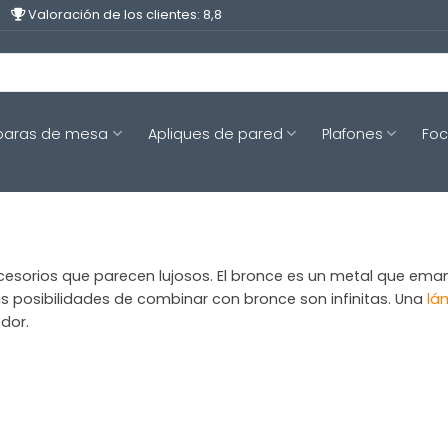
Valoración de los clientes: 8,8
aras de mesa
Apliques de pared
Plafones
Fo
sorios que parecen lujosos. El bronce es un metal que eman
as posibilidades de combinar con bronce son infinitas. Una
lá
dor.