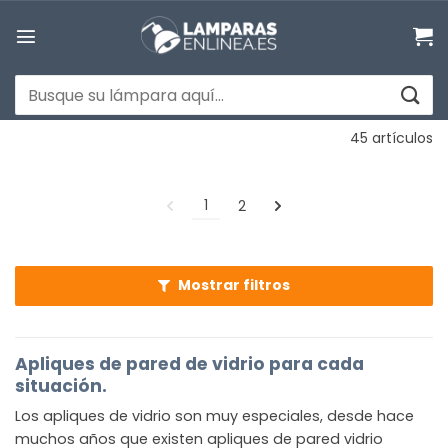
Saltar
al
contenido
Buscar
por:
45 artículos
1
2
Mostrar filtros
Apliques de pared de vidrio para cada
situación.
Los apliques de vidrio son muy especiales, desde hace
muchos años que existen apliques de pared vidrio