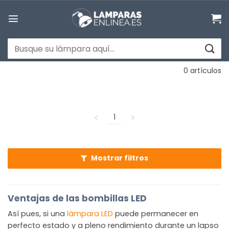
Saltar
al
contenido
Buscar
por:
0 artículos
1
Mostrar filtros
Ventajas de las bombillas LED
Así pues, si una
lámpara LED
puede permanecer en
perfecto estado y a pleno rendimiento durante un lapso