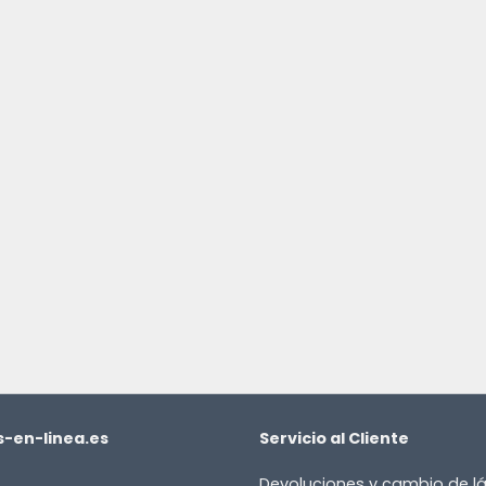
-en-linea.es
Servicio al Cliente
Devoluciones y cambio de 