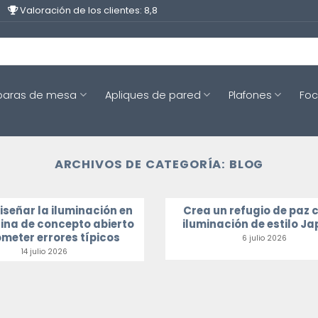
Valoración de los clientes: 8,8
aras de mesa
Apliques de pared
Plafones
Fo
ARCHIVOS DE CATEGORÍA:
BLOG
señar la iluminación en
Crea un refugio de paz 
ina de concepto abierto
iluminación de estilo J
ometer errores típicos
6 julio 2026
14 julio 2026