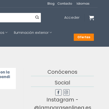
Blog
Contacto
Idiomas
Acceder
cos
Iluminación exterior
Ofertas
Conócenos
con la
apandi
Social
Instagram -
@lamparasenlinea.es