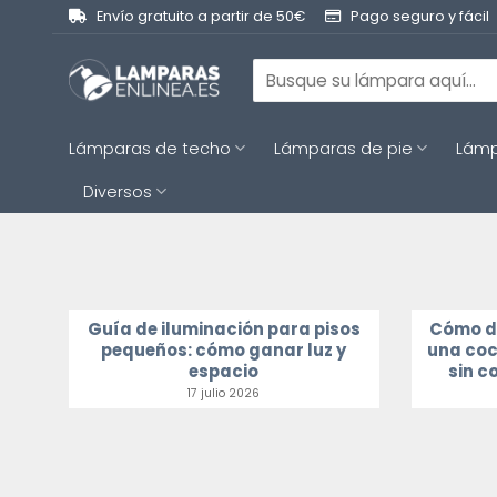
Saltar
Envío gratuito a partir de 50€
Pago seguro y fácil
al
contenido
Buscar
por:
Lámparas de techo
Lámparas de pie
Lámp
Diversos
Guía de iluminación para pisos
Cómo di
pequeños: cómo ganar luz y
una coc
espacio
sin c
17 julio 2026