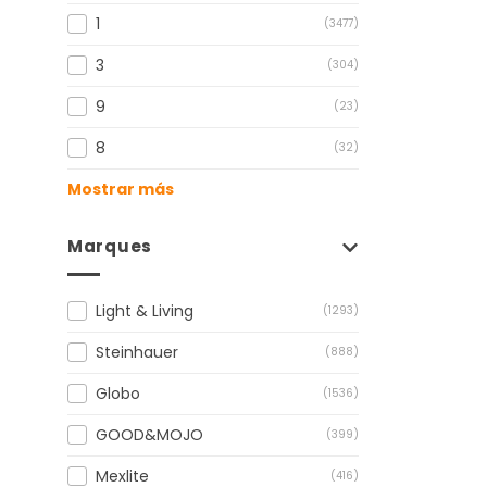
1
(3477)
3
(304)
9
(23)
8
(32)
Mostrar más
Marques
Light & Living
(1293)
Steinhauer
(888)
Globo
(1536)
GOOD&MOJO
(399)
Mexlite
(416)