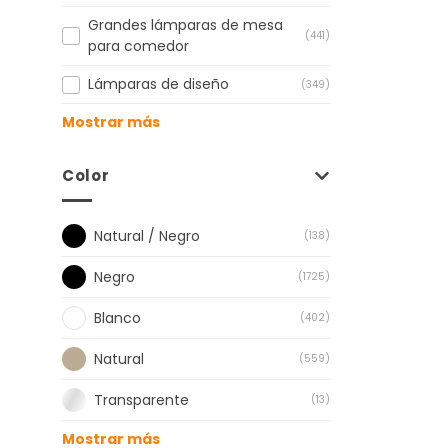
Grandes lámparas de mesa
(441)
para comedor
Lámparas de diseño
(349)
Mostrar más
Color
Natural / Negro
(138)
Negro
(1725)
Blanco
(402)
Natural
(559)
Transparente
(13)
Mostrar más