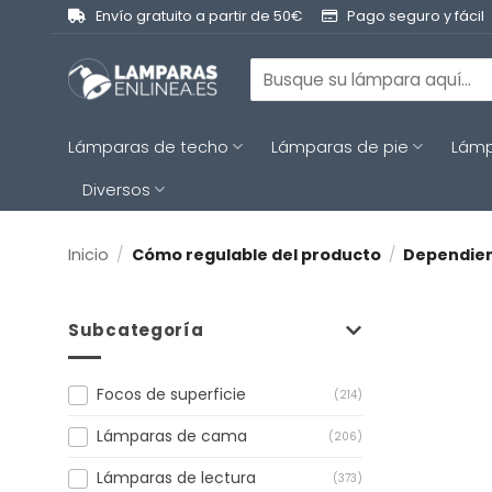
Saltar
Envío gratuito a partir de 50€
Pago seguro y fácil
al
contenido
Buscar
por:
Lámparas de techo
Lámparas de pie
Lámp
Diversos
Inicio
/
Cómo regulable del producto
/
Dependiend
Subcategoría
Focos de superficie
(214)
Lámparas de cama
(206)
Lámparas de lectura
(373)