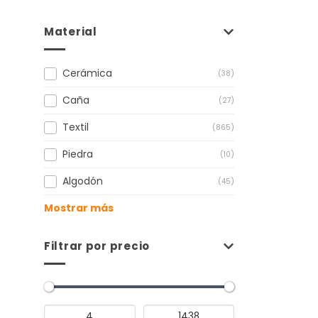
Material
Cerámica
(38)
Caña
(27)
Textil
(865)
Piedra
(10)
Algodón
(45)
Mostrar más
Filtrar por precio