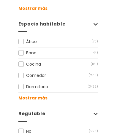
Mostrar más
Espacio habitable
Ático
(70)
Bano
(44)
Cocina
(1131)
Comedor
(2718)
Dormitorio
(3432)
Mostrar más
Regulable
No
(228)