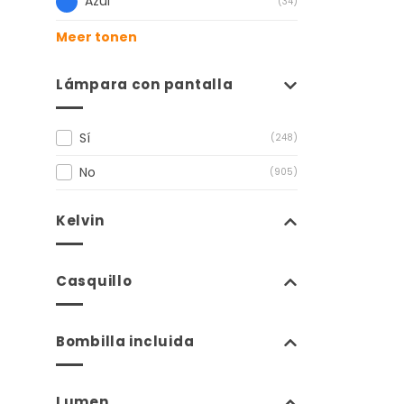
Azul
(34)
Meer tonen
Lámpara con pantalla
Sí
(248)
No
(905)
Kelvin
Casquillo
Bombilla incluida
Lumen