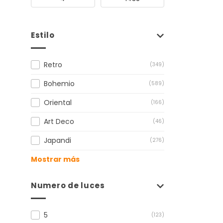
Estilo
Retro
(349)
Bohemio
(589)
Oriental
(166)
Art Deco
(46)
Japandi
(276)
Mostrar más
Numero de luces
5
(123)