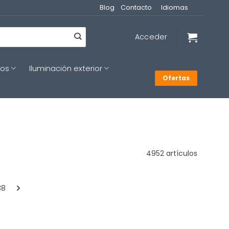
Blog
Contacto
Idiomas
Acceder
cos
Iluminación exterior
Ofertas
4952 artículos
38