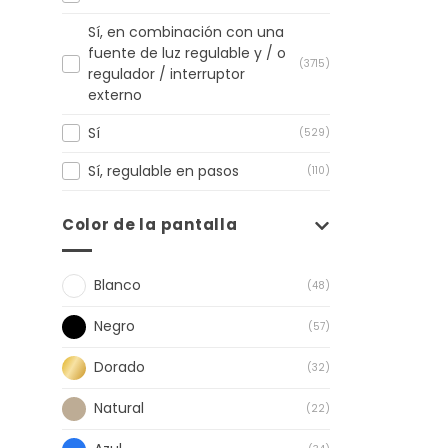
Sí, en combinación con una
fuente de luz regulable y / o
(3715)
regulador / interruptor
externo
Sí
(529)
Sí, regulable en pasos
(110)
Color de la pantalla
Blanco
(48)
Negro
(57)
Dorado
(32)
Natural
(22)