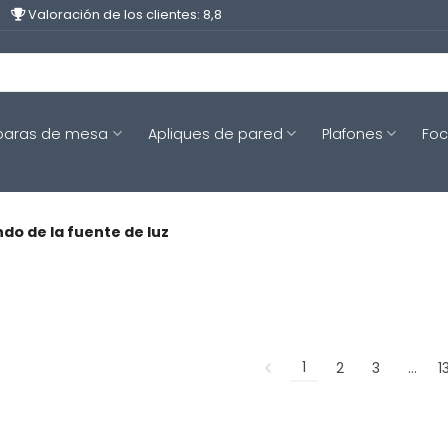
Valoración de los clientes: 8,8
aras de mesa
Apliques de pared
Plafones
Fo
o de la fuente de luz
1
2
3
…
1