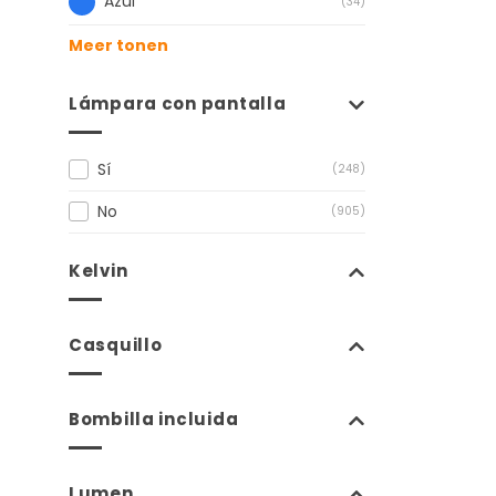
Azul
(34)
Meer tonen
Lámpara con pantalla
Sí
(248)
No
(905)
Kelvin
Casquillo
Bombilla incluida
Lumen