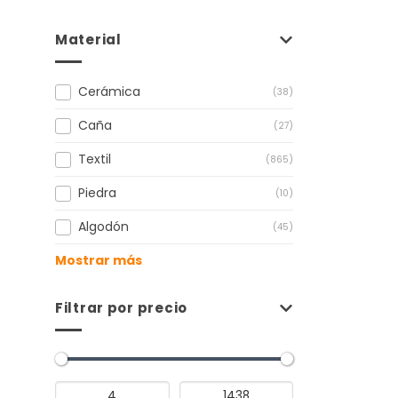
Material
Cerámica
(38)
Caña
(27)
Textil
(865)
Piedra
(10)
Algodón
(45)
Mostrar más
Filtrar por precio