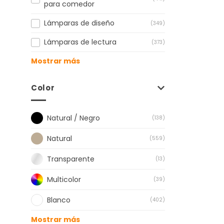
para comedor
Lámparas de diseño
(349)
Lámparas de lectura
(373)
Mostrar más
Color
Natural / Negro
(138)
Natural
(559)
Transparente
(13)
Multicolor
(39)
Blanco
(402)
Mostrar más