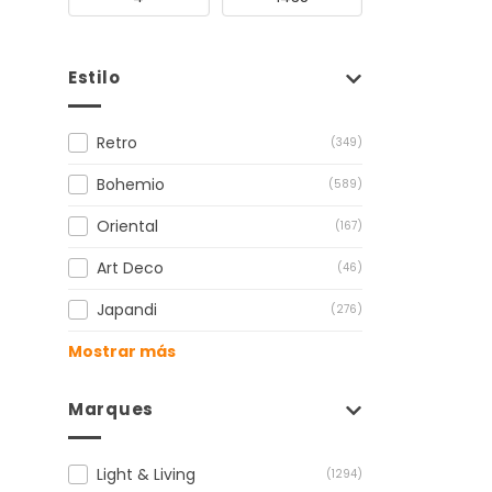
Estilo
Retro
(349)
Bohemio
(589)
Oriental
(167)
Art Deco
(46)
Japandi
(276)
Mostrar más
Marques
Light & Living
(1294)