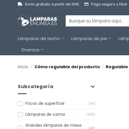
Saltar
Envío gratuito a partir de 50€
Pago seguro y fácil
al
contenido
Buscar
por:
Lámparas de techo
Lámparas de pie
Lámp
Diversos
Inicio
/
Cómo regulable del producto
/
Regulable
Subcategoría
Focos de superficie
(214)
Lámparas de cama
(206)
Grandes lámparas de mesa
(441)