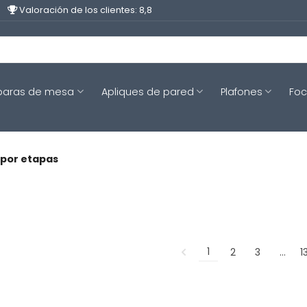
Valoración de los clientes: 8,8
aras de mesa
Apliques de pared
Plafones
Fo
 por etapas
1
2
3
…
1