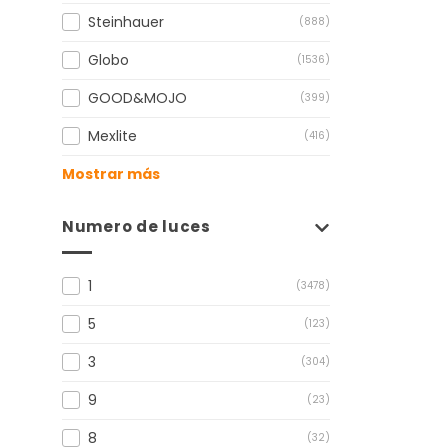
Steinhauer
(888)
Globo
(1536)
GOOD&MOJO
(399)
Mexlite
(416)
Mostrar más
Numero de luces
1
(3478)
5
(123)
3
(304)
9
(23)
8
(32)