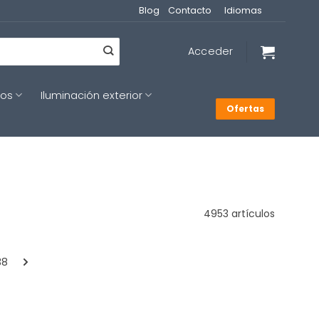
Blog
Contacto
Idiomas
Acceder
cos
Iluminación exterior
Ofertas
4953 artículos
38