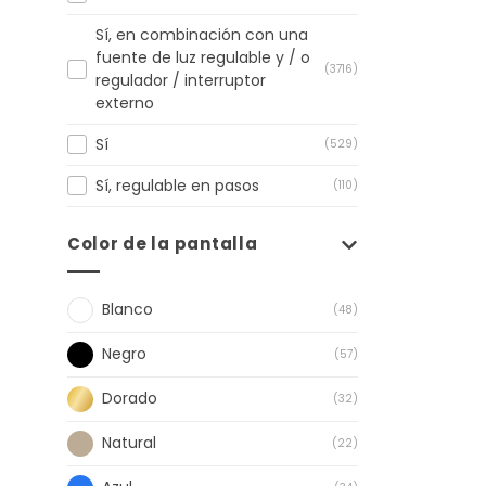
Sí, en combinación con una
fuente de luz regulable y / o
(3716)
regulador / interruptor
externo
Sí
(529)
Sí, regulable en pasos
(110)
Color de la pantalla
Blanco
(48)
Negro
(57)
Dorado
(32)
Natural
(22)