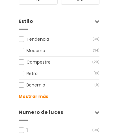
Estilo
Tendencia
(38)
Moderno
(34)
Campestre
(20)
Retro
(10)
Bohemio
(9)
Mostrar más
Numero de luces
1
(98)