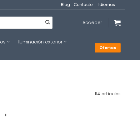
Blog
Contacto
Idiomas
Acceder
cos
Iluminación exterior
Ofertas
114 artículos