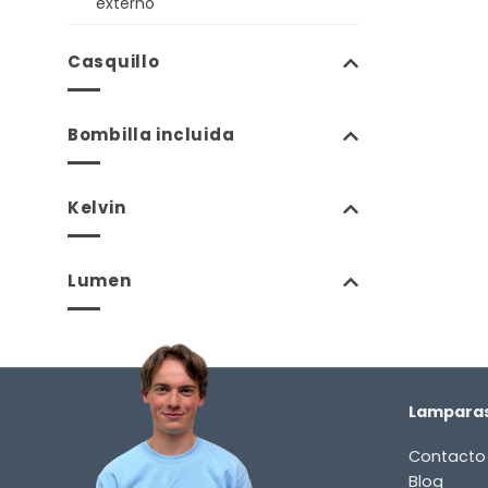
externo
Casquillo
Bombilla incluida
Kelvin
Lumen
Lamparas
Contacto
Blog