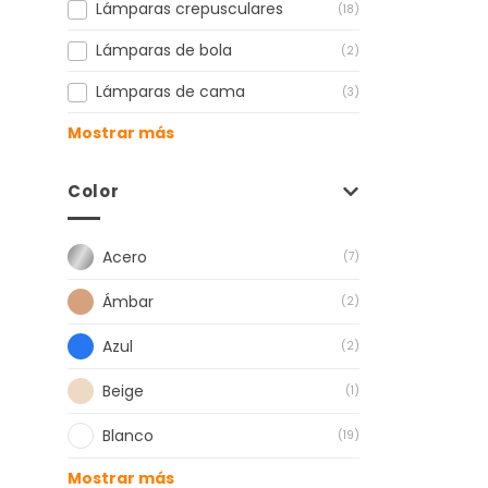
Lámparas crepusculares
(18)
Lámparas de bola
(2)
Lámparas de cama
(3)
Mostrar más
Color
Acero
(7)
Ámbar
(2)
Azul
(2)
Beige
(1)
Blanco
(19)
Mostrar más