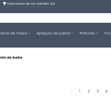
Valoración de los clientes: 8,8
aras de mesa
Apliques de pared
Plafones
Fo
ión de bebé
1
2
3
4