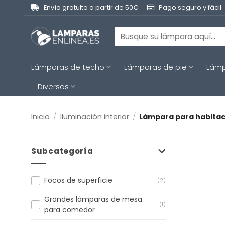
Saltar
Envío gratuito a partir de 50€
Pago seguro y fácil
al
contenido
Buscar
por:
Lámparas de techo
Lámparas de pie
Lámp
Diversos
Inicio
/
Iluminación interior
/
Lámpara para habitac
Subcategoría
Focos de superficie
(2)
Grandes lámparas de mesa
(1)
para comedor