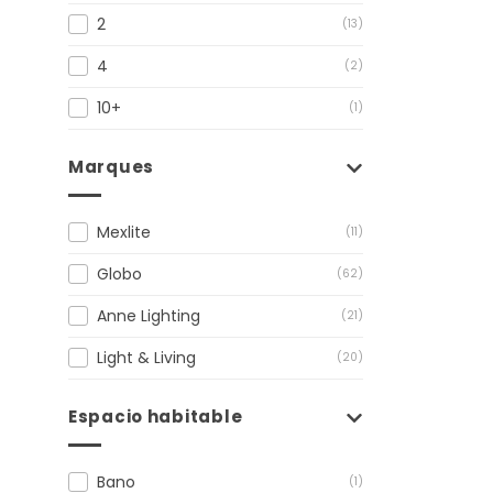
2
(13)
4
(2)
10+
(1)
Marques
Mexlite
(11)
Globo
(62)
Anne Lighting
(21)
Light & Living
(20)
Espacio habitable
Bano
(1)