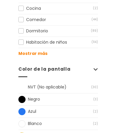
Cocina
(2)
Comedor
(44)
Dormitorio
(89)
Habitación de niños
(114)
Mostrar más
Color de la pantalla
NVT (No aplicable)
(30)
Negro
(3)
Azul
(2)
Blanco
(2)