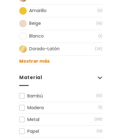
Amarillo
(3)
Beige
(16)
Blanco
(1)
Dorado-Latón
(25)
Mostrar más
Material
Bambú
(10)
Madera
(1)
Metal
(138)
Papel
(14)