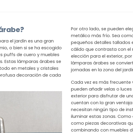
 árabe?
Por otro lado, se pueden eleg
metálico más frío. Sea como
ara el jardín es una gran
pequeños detalles tallados e
mio, o bien si se ha escogido
cálido que contrasta con el
os puffs de cuero y muebles
elección para el exterior, por
s. Estas lámparas árabes se
lámparas árabes se convier
todo en metales y cristales
jornadas en la zona del jardí
a profusa decoración de cada
Cada vez es más frecuente v
pueden añadir velas o luces 
exterior para disfrutar de u
cuentan con la gran ventaja
necesitan ningún tipo de ins
iluminar estas zonas. Como 
como piezas decorativas que 
combinando con muebles de