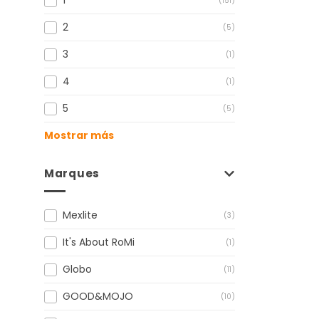
1
(151)
2
(5)
3
(1)
4
(1)
5
(5)
Mostrar más
Marques
Mexlite
(3)
It's About RoMi
(1)
Globo
(11)
GOOD&MOJO
(10)