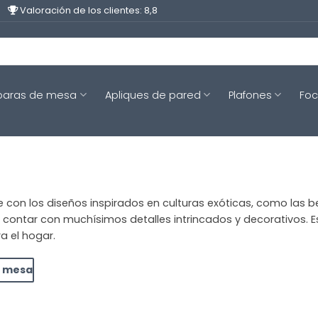
Valoración de los clientes: 8,8
aras de mesa
Apliques de pared
Plafones
Fo
 con los diseños inspirados en culturas exóticas, como las b
ntar con muchísimos detalles intrincados y decorativos. Est
a el hogar.
e mesa