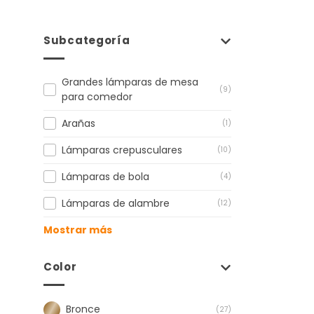
Subcategoría
Grandes lámparas de mesa
(9)
para comedor
Arañas
(1)
Lámparas crepusculares
(10)
Lámparas de bola
(4)
Lámparas de alambre
(12)
Mostrar más
Color
Bronce
(27)