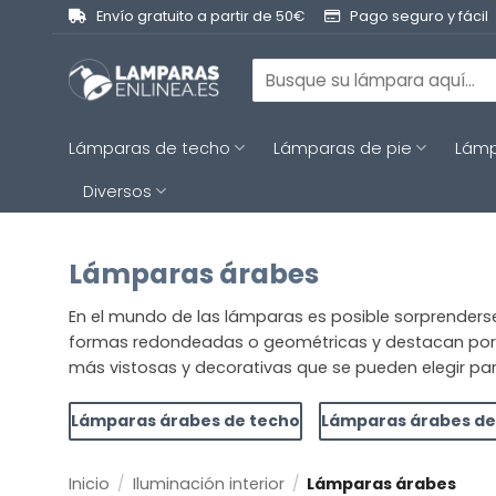
Saltar
Envío gratuito a partir de 50€
Pago seguro y fácil
al
contenido
Buscar
por:
Lámparas de techo
Lámparas de pie
Lámp
Diversos
Lámparas árabes
En el mundo de las lámparas es posible sorprenderse
formas redondeadas o geométricas y destacan por co
más vistosas y decorativas que se pueden elegir par
Lámparas árabes de techo
Lámparas árabes d
Inicio
/
Iluminación interior
/
Lámparas árabes