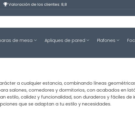
Valoración de los clientes: 8,8
aras de mesa
Apliques de pared
Plafones
Fo
rácter a cualquier estancia, combinando líneas geométricas 
a salones, comedores y dormitorios, con acabados en latón, c
n estilo, calidez y funcionalidad, son duraderos y fáciles de
ciones que se adaptan a tu estilo y necesidades.