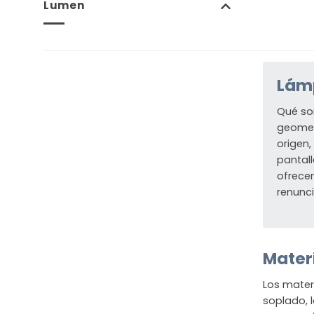
Lumen
Lámp
Qué so
geometr
origen,
pantall
ofrece
renunci
Mater
Los mater
soplado, l