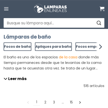
Saltar
al
contenido
Buscar
por:
Lámparas de baño
Focos de baño
Apliques para baño
Focos empotrabl
El baño es uno de los espacios
de la casa
donde más
tiempo permaneces desde que te levantas de la cama
hasta que te acuestas otra vez. Se trata de un lugar
perfecto para relajarse y sentirse bien, por lo que la
Leer más
decoración, el mobiliario y las lámparas de baño se
convierten en aspectos imprescindibles a tener en
516 artículos
cuenta. En el cuarto de baño se llevan a cabo diversas
tareas como maquillarse, afeitarse, depilarse las cejas,
lavarse los dientes o peinarse, momentos que requieren
1
2
3
…
15
una iluminación importante a la vez que específica. En la