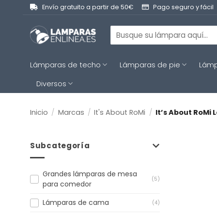
Saltar
Envío gratuito a partir de 50€
Pago seguro y fácil
al
contenido
Buscar
por:
Lámparas de techo
Lámparas de pie
Lámp
Diversos
Inicio
/
Marcas
/
It's About RoMi
/
It’s About RoMi
Subcategoría
Grandes lámparas de mesa
(5)
para comedor
Lámparas de cama
(4)