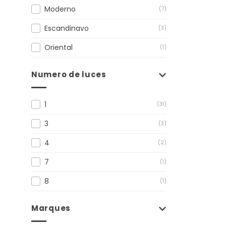
Moderno
(7)
Escandinavo
(3)
Oriental
(1)
Numero de luces
1
(31)
3
(3)
4
(2)
7
(1)
8
(1)
Marques