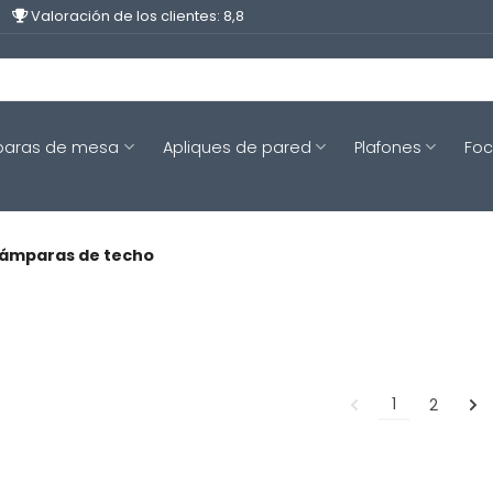
Valoración de los clientes: 8,8
aras de mesa
Apliques de pared
Plafones
Fo
 Lámparas de techo
1
2