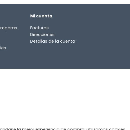
Mi cuenta
lámparas
Facturas
Direcciones
Detallas de la cuenta
ies
rindarle la mejor experiencia de compra, utilizamos cookies.