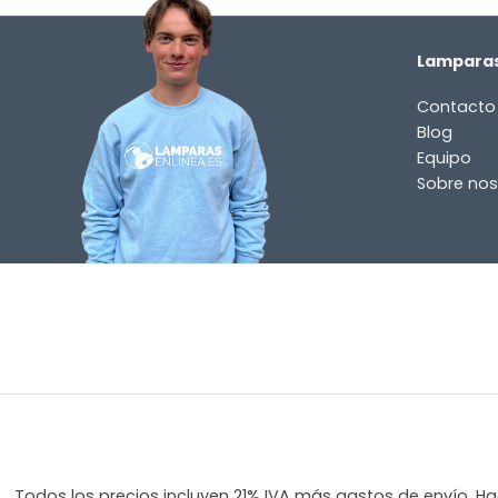
Lamparas
Contacto
Blog
Equipo
Sobre nos
Todos los precios incluyen 21% IVA más gastos de envío. Hag