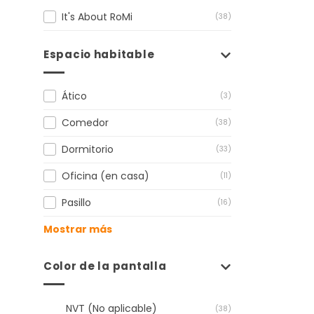
It's About RoMi
(38)
Espacio habitable
Ático
(3)
Comedor
(38)
Dormitorio
(33)
Oficina (en casa)
(11)
Pasillo
(16)
Mostrar más
Color de la pantalla
NVT (No aplicable)
(38)