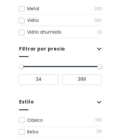
Metal
(32)
Vidrio
(25)
Vidrio ahumado
(1)
Filtrar por precio
Estilo
Clásico
(16)
Retro
(11)