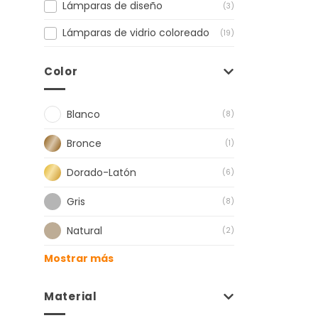
Lámparas de diseño
(3)
Lámparas de vidrio coloreado
(19)
Color
Blanco
(8)
Bronce
(1)
Dorado-Latón
(6)
Gris
(8)
Natural
(2)
Mostrar más
Material