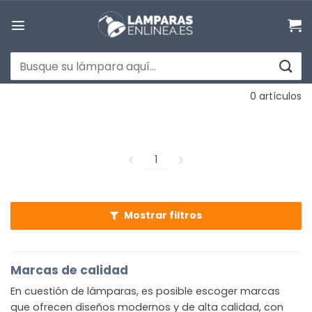
Saltar
al
contenido
Buscar
por:
0 artículos
1
Mostrar filtros
Marcas de calidad
En cuestión de lámparas, es posible escoger marcas
que ofrecen diseños modernos y de alta calidad, con