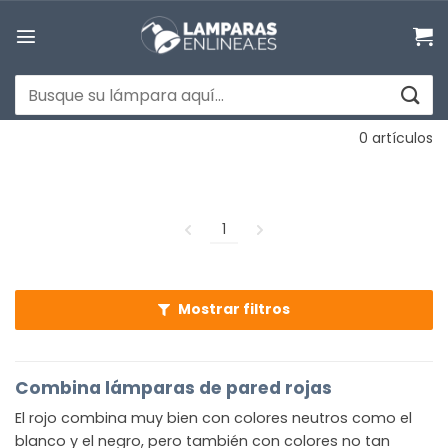
Saltar
al
contenido
Buscar
por:
0 artículos
1
Mostrar filtros
Combina lámparas de pared rojas
El rojo combina muy bien con colores neutros como el
blanco y el negro, pero también con colores no tan