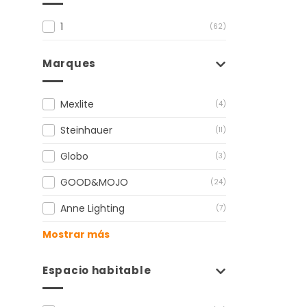
1
(62)
Marques
Mexlite
(4)
Steinhauer
(11)
Globo
(3)
GOOD&MOJO
(24)
Anne Lighting
(7)
Mostrar más
Espacio habitable