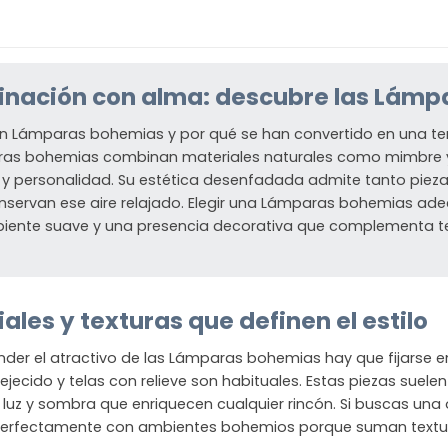
inación con alma: descubre las Lám
n Lámparas bohemias y por qué se han convertido en una ten
as bohemias combinan materiales naturales como mimbre y
z y personalidad. Su estética desenfadada admite tanto pi
nservan ese aire relajado. Elegir una Lámparas bohemias ade
biente suave y una presencia decorativa que complementa te
ales y texturas que definen el estilo
der el atractivo de las Lámparas bohemias hay que fijarse en l
jecido y telas con relieve son habituales. Estas piezas suele
 luz y sombra que enriquecen cualquier rincón. Si buscas una 
erfectamente con ambientes bohemios porque suman textura