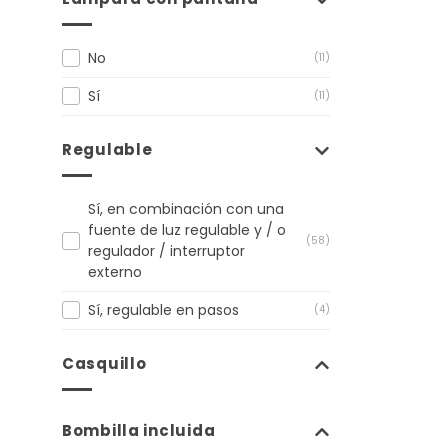
No
(11)
Sí
(11)
Regulable
Sí, en combinación con una
fuente de luz regulable y / o
(58)
regulador / interruptor
externo
Sí, regulable en pasos
(4)
Casquillo
Bombilla incluida