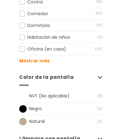
Cocina
(16)
Comedor
(57)
Dormitorio
(47)
Habitación de niños
(2)
Oficina (en casa)
(20)
Mostrar más
Color de la pantalla
NVT (No aplicable)
(11)
Negro
(6)
Natural
(5)
Lámpara con pantalla