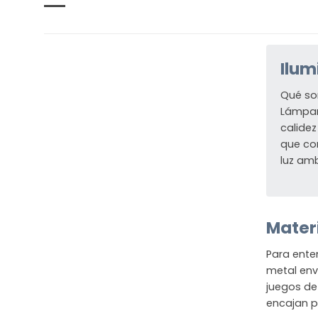
Ilum
Qué so
Lámpar
calide
que co
luz am
Materi
Para enten
metal enve
juegos de
encajan p