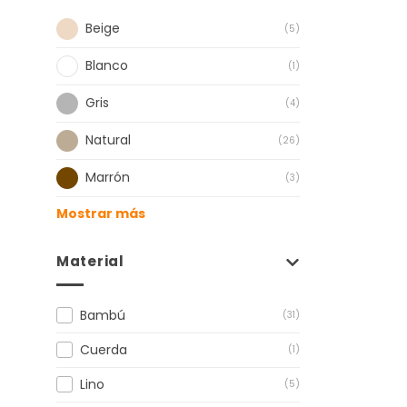
Beige
(5)
Blanco
(1)
Gris
(4)
Natural
(26)
Marrón
(3)
Mostrar más
Material
Bambú
(31)
Cuerda
(1)
Lino
(5)