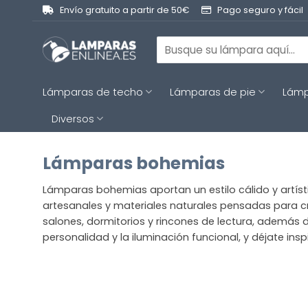
Saltar
Envío gratuito a partir de 50€
Pago seguro y fácil
al
contenido
Buscar
por:
Lámparas de techo
Lámparas de pie
Lámp
Diversos
Lámparas bohemias
Lámparas bohemias aportan un estilo cálido y artíst
artesanales y materiales naturales pensadas para c
salones, dormitorios y rincones de lectura, además d
personalidad y la iluminación funcional, y déjate in