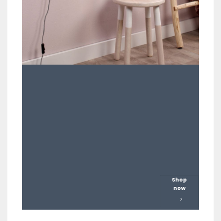
Shop
now