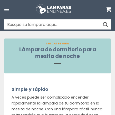
Saltar
al
contenido
Buscar
por:
SIN CATEGORIA
Lámpara de dormitorio para
mesita de noche
Simple y rápido
A veces puede ser complicado encender
rápidamente la lámpara de tu dormitorio en la
mesita de noche. Con una lámpara táctil, nunca
más tendrás que buscar en la oscuridad esos