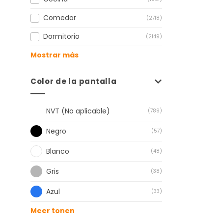
Comedor
(2718)
Dormitorio
(2149)
Mostrar más
Color de la pantalla
NVT (No aplicable)
(789)
Negro
(57)
Blanco
(48)
Gris
(38)
Azul
(33)
Meer tonen