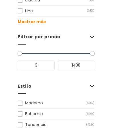
Lino
(183)
Mostrar más
Filtrar por precio
Estilo
Moderno
(606)
Bohemio
(509)
Tendencia
(439)