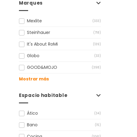
Marques
Mexlite
(333)
Steinhauer
(718)
It's About RoMi
(139)
Globo
(33)
GOOD&MOJO
(398)
Mostrar más
Espacio habitable
Ático
(34)
Bano
(15)
Cocina
(1061)