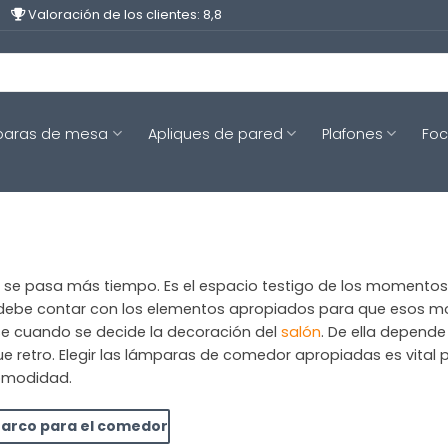
Valoración de los clientes: 8,8
aras de mesa
Apliques de pared
Plafones
Fo
 se pasa más tiempo. Es el espacio testigo de los momentos 
dor debe contar con los elementos apropiados para que esos 
e cuando se decide la decoración del
salón
. De ella depend
ue retro. Elegir las lámparas de comedor apropiadas es vital
comodidad.
arco para el comedor