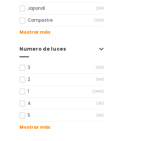
Japandi
(214)
Campestre
(206)
Mostrar más
Numero de luces
3
(103)
2
(134)
1
(2409)
4
(25)
5
(58)
Mostrar más