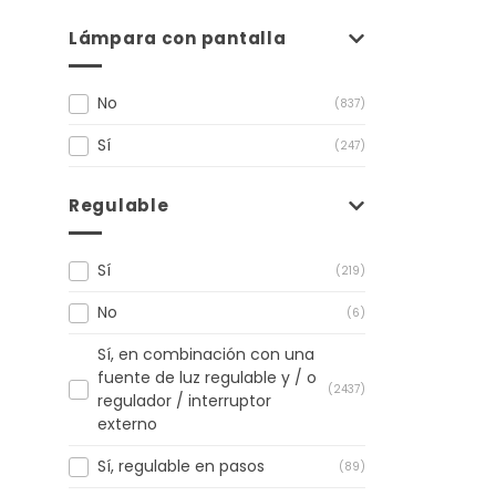
Lámpara con pantalla
No
(837)
Sí
(247)
Regulable
Sí
(219)
No
(6)
Sí, en combinación con una
fuente de luz regulable y / o
(2437)
regulador / interruptor
externo
Sí, regulable en pasos
(89)