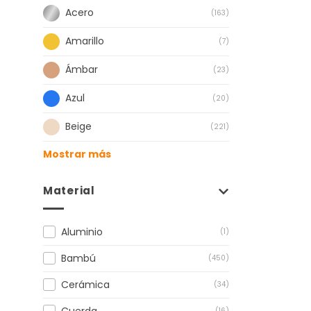
Acero
(163)
Amarillo
(7)
Ámbar
(23)
Azul
(20)
Beige
(221)
Mostrar más
Material
Aluminio
(1)
Bambú
(450)
Cerámica
(34)
Cuerda
(16)