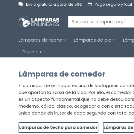
Saltar
Envío gratuito a partir de 50€
Pago seguro y fácil
al
contenido
Buscar
por:
Lámparas de techo
Lámparas de pie
Lámp
Diversos
Lámparas de comedor
El comedor de un hogar es uno de los lugares donde
que aportan la salsa de la vida. Por ello, el come
es un aspecto fundamental que no debe descuidars
moderno, cálido, clásico, acogedor o con cierto toq
único donde disfrutar de cada segundo con total 
Lámparas de techo para comedor
Lámparas de 