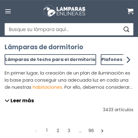
Saltar
al
contenido
Buscar
por:
Lámparas de dormitorio
Lámparas de techo para el dormitorio
Plafones dormi
En primer lugar, la creación de un plan de iluminación es
la base para conseguir una adecuada luz en cada una
de nuestras
habitaciones
. Por ello, debemos considerar
de antemano cuál es la función de la habitación y qué
Leer más
tipo de iluminación se necesita. ¿Cómo saber que
estamos escogiendo las mejores lámparas de
3433 artículos
dormitorio? El dormitorio tiene varias funciones y eso
requiere distintos tipos de
luz
. Entre estas funciones
pueden distinguirse la necesidad de una luz de
1
2
3
…
96
ambiente, una luz de lectura o luz básica que ilumine