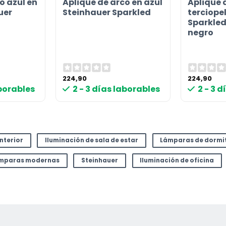
o azul en
Aplique de arco en azul
Aplique 
or
uer
Steinhauer Sparkled
terciope
Sparkled 
negro
224,90
224,90
aborables
2 - 3 días laborables
2 - 3 
interior
Iluminación de sala de estar
Lámparas de dormi
mparas modernas
Steinhauer
Iluminación de oficina