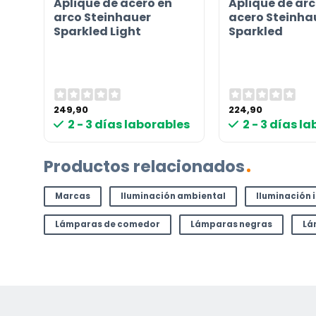
a
Aplique de acero en
Aplique de arc
Contáctenos. Puede comunicarse con nosotros p
d
arco Steinhauer
acero Steinha
correo electrónico a
info@lamparas-en-linea.es
.
Sparkled Light
Sparkled
249,90
224,90
les
2 - 3 días laborables
2 - 3 días l
Productos relacionados
Marcas
Iluminación ambiental
Iluminación 
Lámparas de comedor
Lámparas negras
Lá