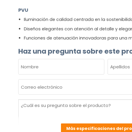
PVU
Iluminación de calidad centrada en la sostenibili
Diseños elegantes con atención al detalle y elega
Funciones de atenuación innovadoras para una m
Haz una pregunta sobre este pr
NOMBRE
(OBLIGATORIO)
Nombre
Apellidos
Correo
electrónico
(Obligatorio)
¿Cuál
es
su
pregunta
Más especificaciones del pr