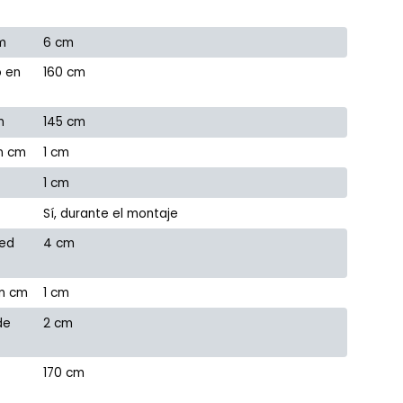
m
6 cm
o en
160 cm
m
145 cm
en cm
1 cm
1 cm
Sí, durante el montaje
red
4 cm
en cm
1 cm
de
2 cm
170 cm