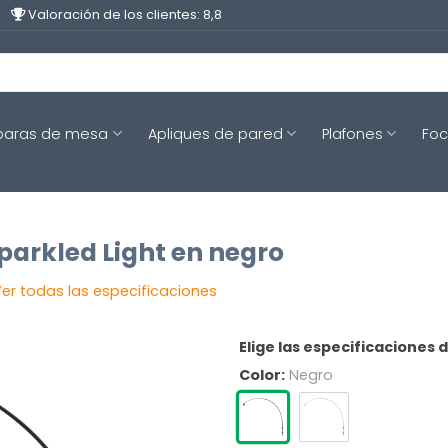
Valoración de los clientes: 8,8
aras de mesa
Apliques de pared
Plafones
Fo
parkled Light en negro
er todas las especificaciones
Elige las especificaciones 
Color:
Negro