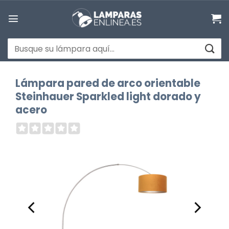
Saltar
al
contenido
Buscar
por:
Lámpara pared de arco orientable
Steinhauer Sparkled light dorado y
acero