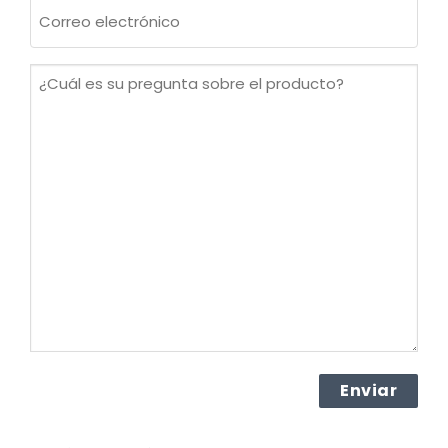
Correo
electrónico
(Obligatorio)
¿Cuál
es
su
pregunta
sobre
el
producto?
(Obligatorio)