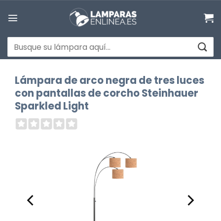
Saltar
al
contenido
Buscar
por:
Lámpara de arco negra de tres luces
con pantallas de corcho Steinhauer
Sparkled Light