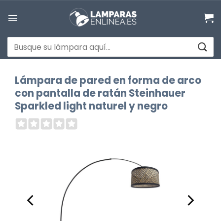
Saltar
al
contenido
Buscar
por:
Lámpara de pared en forma de arco
con pantalla de ratán Steinhauer
Sparkled light naturel y negro