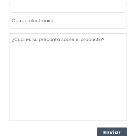
Apellidos
Correo
electrónico
(Obligatorio)
¿Cuál
es
su
pregunta
sobre
el
producto?
(Obligatorio)