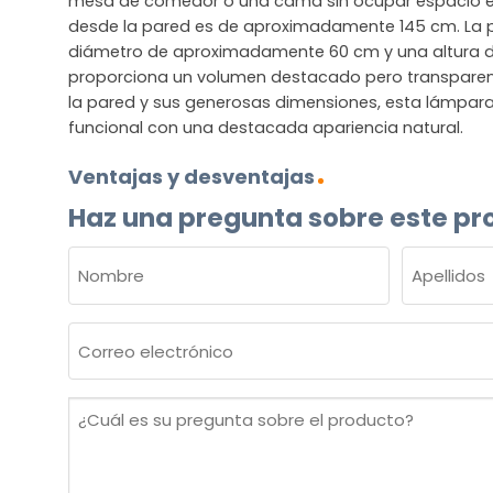
mesa de comedor o una cama sin ocupar espacio en e
desde la pared es de aproximadamente 145 cm. La 
diámetro de aproximadamente 60 cm y una altura d
proporciona un volumen destacado pero transparen
la pared y sus generosas dimensiones, esta lámpara
funcional con una destacada apariencia natural.
Ventajas y desventajas
Haz una pregunta sobre este pr
NOMBRE
(OBLIGATORIO)
Nombre
Apellidos
Correo
electrónico
(Obligatorio)
¿Cuál
es
su
pregunta