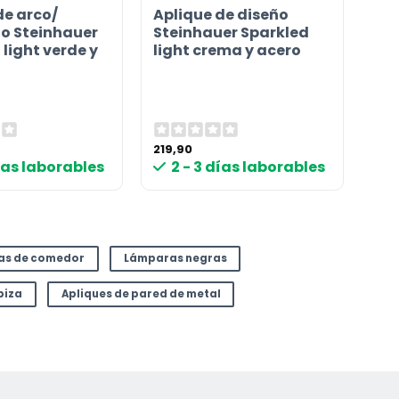
de arco/
Aplique de diseño
lo Steinhauer
Steinhauer Sparkled
light verde y
light crema y acero
219,90
días laborables
2 - 3 días laborables
as de comedor
Lámparas negras
biza
Apliques de pared de metal