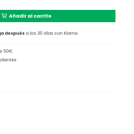
ntalla abierta bambú brazo negro Steinhauer Sparkled L
Añadir al carrito
ga después
a los 30 días con Klarna.
de 50€
clientes