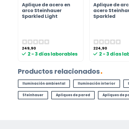
a
Aplique de acero en
Aplique de arc
d
arco Steinhauer
acero Steinha
Sparkled Light
Sparkled
249,90
224,90
les
2 - 3 días laborables
2 - 3 días l
Productos relacionados
Iluminación ambiental
Iluminación interior
Steinhauer
Apliques de pared
Apliques de p