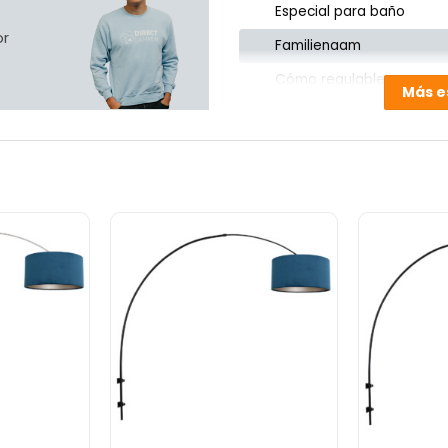
Especial para baño
or
Familienaam
Cómo regulable
Más e
Con iluminación
Fuente de luz incluida
Cable incluido
Espacio habitable
Diámetro de la campana
cm
Product ID