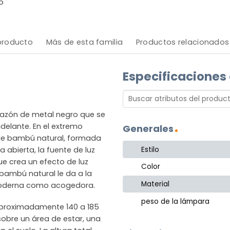
o
 producto
Más de esta familia
Productos relacionados
Especificaciones
mazón de metal negro que se
delante. En el extremo
Generales
 de bambú natural, formada
Estilo
 abierta, la fuente de luz
que crea un efecto de luz
Color
 bambú natural le da a la
Material
 moderna como acogedora.
peso de la lámpara
 aproximadamente 140 a 185
sobre un área de estar, una