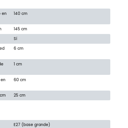
o en
140 cm
m
145 cm
Sí
red
6 cm
de
1 cm
 en
60 cm
 cm
25 cm
E27 (base grande)