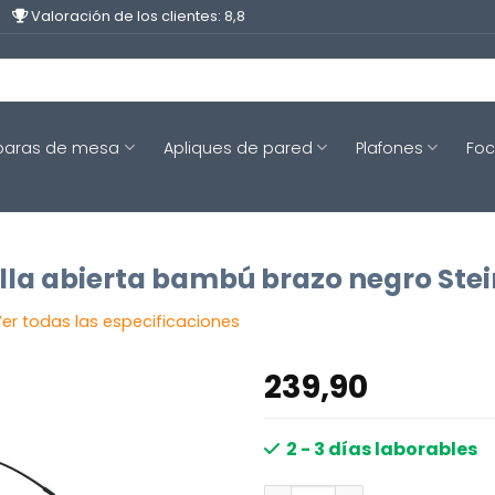
Valoración de los clientes: 8,8
aras de mesa
Apliques de pared
Plafones
Fo
la abierta bambú brazo negro Stei
er todas las especificaciones
239,90
2 - 3 días laborables