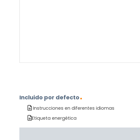
sobre
el
producto?
(Obligatorio)
Incluido por defecto
Instrucciones en diferentes idiomas
Etiqueta energética