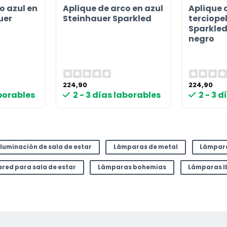
o azul en
Aplique de arco en azul
Aplique 
uer
Steinhauer Sparkled
terciope
Sparkled 
negro
224,90
224,90
aborables
2 - 3 días laborables
2 - 3 
Iluminación de sala de estar
Lámparas de metal
Lámpar
ared para sala de estar
Lámparas bohemias
Lámparas I