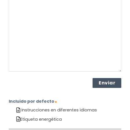
su
pregunta
sobre
el
producto?
(Obligatorio)
Incluido por defecto
Instrucciones en diferentes idiomas
Etiqueta energética