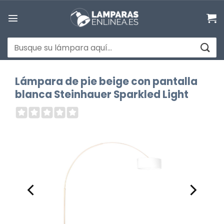
Saltar
al
contenido
Buscar
por:
Lámpara de pie beige con pantalla
blanca Steinhauer Sparkled Light