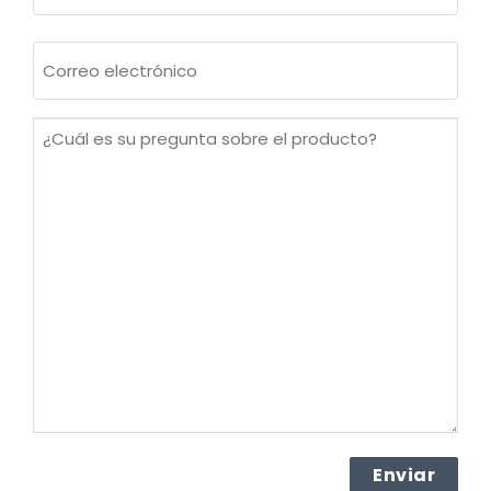
Apellidos
Correo
electrónico
(Obligatorio)
¿Cuál
es
su
pregunta
sobre
el
producto?
(Obligatorio)