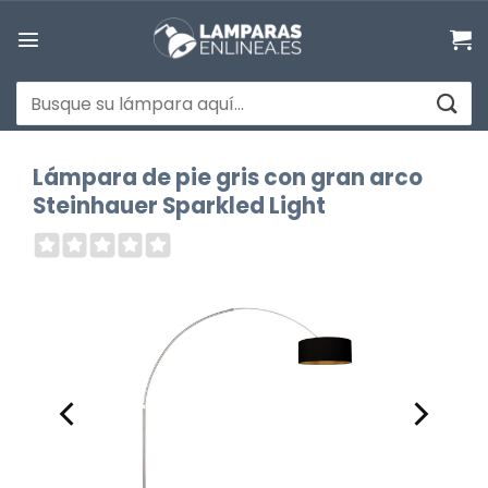
Saltar
al
contenido
Buscar
por:
Lámpara de pie gris con gran arco
Steinhauer Sparkled Light