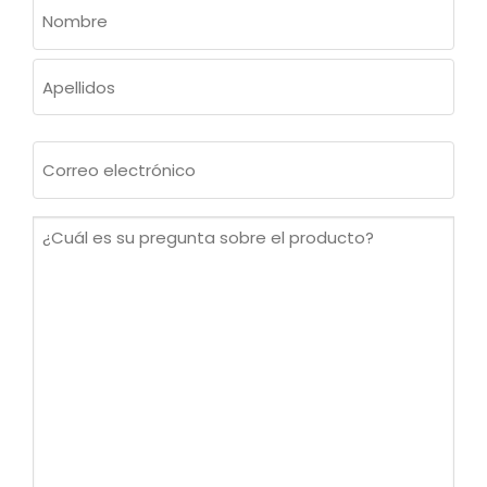
NOMBRE
(OBLIGATORIO)
Nombre
Apellidos
Correo
electrónico
(Obligatorio)
¿Cuál
es
su
pregunta
sobre
el
producto?
(Obligatorio)