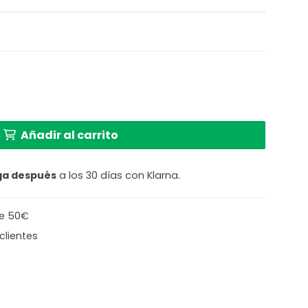
en color crema Steinhauer Sparkled Light cantidad
Añadir al carrito
ga después
a los 30 días con Klarna.
de 50€
clientes