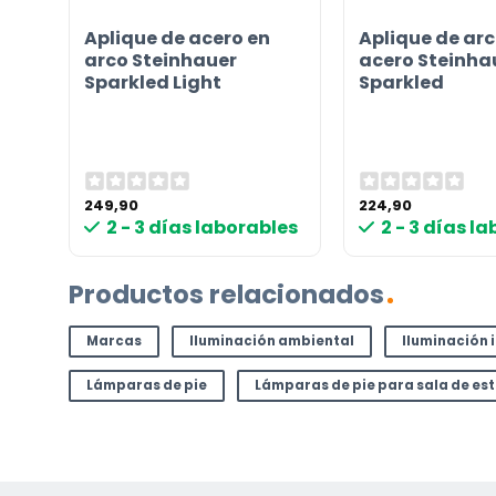
a
Aplique de acero en
Aplique de arc
d
arco Steinhauer
acero Steinha
Sparkled Light
Sparkled
249,90
224,90
les
2 - 3 días laborables
2 - 3 días l
Productos relacionados
Marcas
Iluminación ambiental
Iluminación 
Lámparas de pie
Lámparas de pie para sala de es