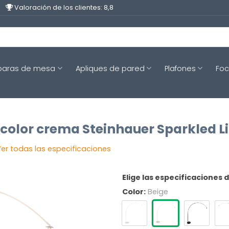
Valoración de los clientes: 8,8
aras de mesa
Apliques de pared
Plafones
Fo
olor crema Steinhauer Sparkled L
er todas las especificaciones
Elige las especificaciones 
Color:
Beige