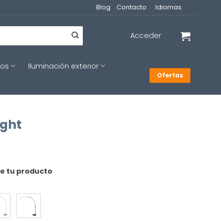
Blog
Contacto
Idiomas
Acceder
cos
Iluminación exterior
Ofertas
ight
de tu producto