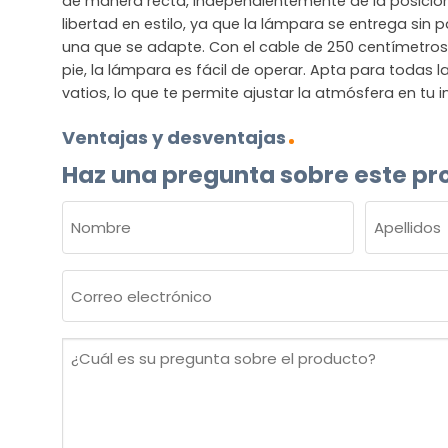
de manera recta, independientemente de la posición 
libertad en estilo, ya que la lámpara se entrega sin p
una que se adapte. Con el cable de 250 centímetros y
pie, la lámpara es fácil de operar. Apta para todas l
vatios, lo que te permite ajustar la atmósfera en tu in
Ventajas y desventajas
Haz una pregunta sobre este pr
NOMBRE
(OBLIGATORIO)
Nombre
Apellidos
Correo
electrónico
(Obligatorio)
¿Cuál
es
su
pregunta