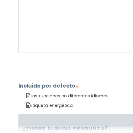
sobre
el
producto?
(Obligatorio)
Incluido por defecto
Instrucciones en diferentes idiomas
Etiqueta energética
¿TIENES ALGUNA PREGUNTA?