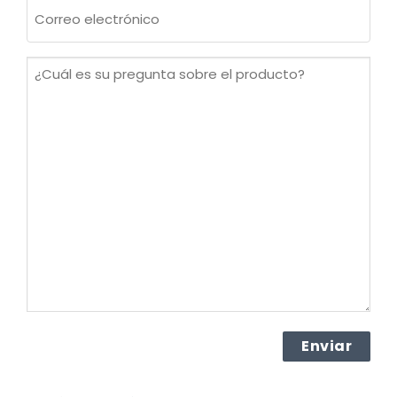
Correo
electrónico
(Obligatorio)
¿Cuál
es
su
pregunta
sobre
el
producto?
(Obligatorio)