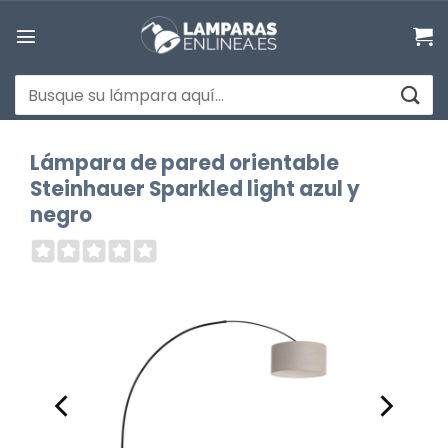
Saltar
al
contenido
Buscar
por:
Lámpara de pared orientable
Steinhauer Sparkled light azul y
negro