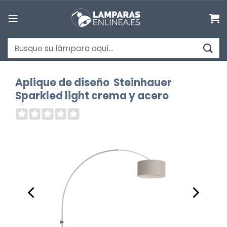
Saltar
al
contenido
Buscar
por:
Aplique de diseño Steinhauer
Sparkled light crema y acero