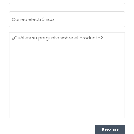
Apellidos
Correo
electrónico
(Obligatorio)
¿Cuál
es
su
pregunta
sobre
el
producto?
(Obligatorio)