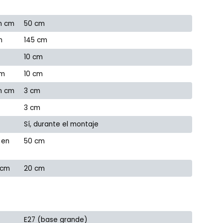
n cm
50 cm
m
145 cm
10 cm
cm
10 cm
en cm
3 cm
3 cm
Sí, durante el montaje
 en
50 cm
 cm
20 cm
E27 (base grande)