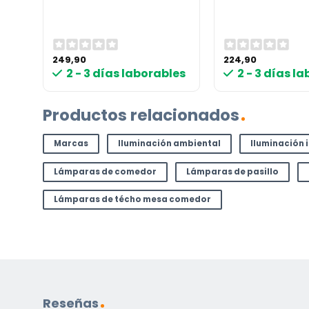
249,90
224,90
les
2 - 3 días laborables
2 - 3 días l
Productos relacionados
Marcas
Iluminación ambiental
Iluminación 
Lámparas de comedor
Lámparas de pasillo
Lámparas de técho mesa comedor
Reseñas