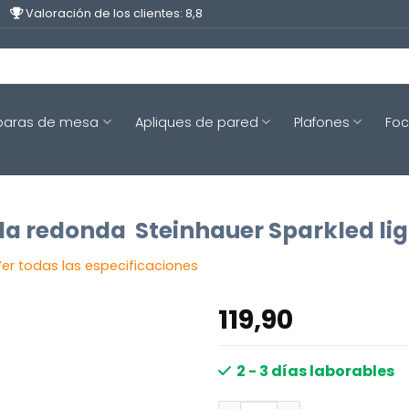
Valoración de los clientes: 8,8
aras de mesa
Apliques de pared
Plafones
Fo
a redonda Steinhauer Sparkled lig
er todas las especificaciones
119,90
2 - 3 días laborables