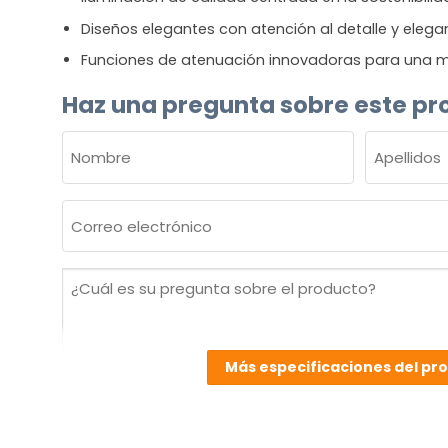
Diseños elegantes con atención al detalle y elega
Funciones de atenuación innovadoras para una m
Haz una pregunta sobre este pr
NOMBRE
(OBLIGATORIO)
Nombre
Apellidos
Correo
electrónico
(Obligatorio)
¿Cuál
es
su
pregunta
Más especificaciones del pr
sobre
el
producto?