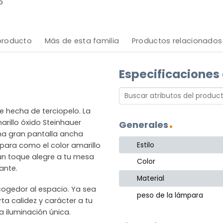
o
 producto
Más de esta familia
Productos relacionados
Especificaciones
e hecha de terciopelo. La
rillo óxido Steinhauer
Generales
una gran pantalla ancha
Estilo
mpara como el color amarillo
 un toque alegre a tu mesa
Color
ante.
Material
cogedor al espacio. Ya sea
peso de la lámpara
a calidez y carácter a tu
a iluminación única.