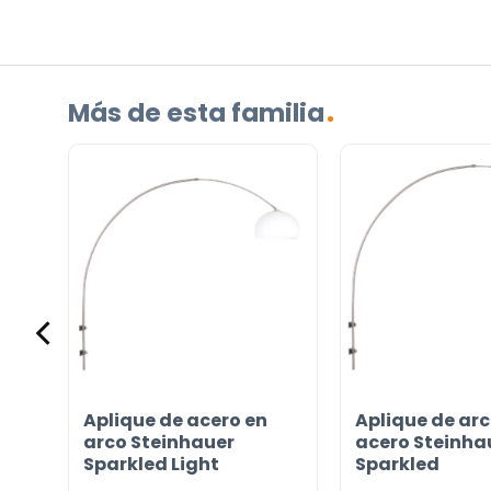
(Obligatorio)
Más de esta familia
Incluido por defecto
Instrucciones en diferentes idiomas
Etiqueta energética
¿TIENES ALGUNA PREGUNTA?
a
Aplique de acero en
Aplique de arc
Contáctenos. Puede comunicarse con nosotros p
d
arco Steinhauer
acero Steinha
correo electrónico a
info@lamparas-en-linea.es
.
Sparkled Light
Sparkled