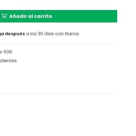
talla redonda Steinhauer Sparkled light dorado y acer
Añadir al carrito
ga después
a los 30 días con Klarna.
de 50€
clientes