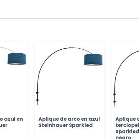
o azul en
Aplique de arco en azul
Aplique 
or
uer
Steinhauer Sparkled
terciope
Sparkled 
negro