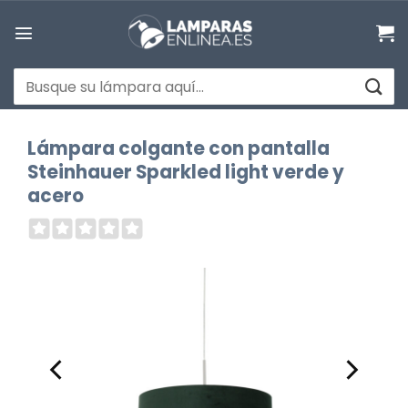
Saltar
al
contenido
Buscar
por:
Lámpara colgante con pantalla
Steinhauer Sparkled light verde y
acero