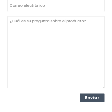
Correo
electrónico
(Obligatorio)
¿Cuál
es
su
pregunta
sobre
el
producto?
(Obligatorio)