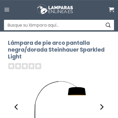
Saltar
al
contenido
Buscar
por:
Lámpara de pie arco pantalla
negra/dorada Steinhauer Sparkled
Light