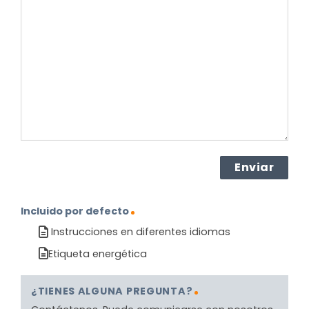
pregunta
sobre
el
producto?
(Obligatorio)
Incluido por defecto
Instrucciones en diferentes idiomas
Etiqueta energética
¿TIENES ALGUNA PREGUNTA?