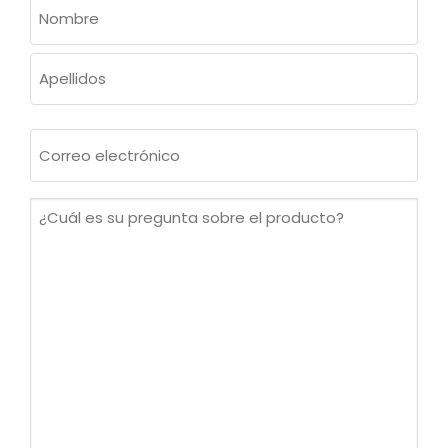
NOMBRE
(OBLIGATORIO)
Nombre
Apellidos
Correo
electrónico
(Obligatorio)
¿Cuál
es
su
pregunta
sobre
el
producto?
(Obligatorio)