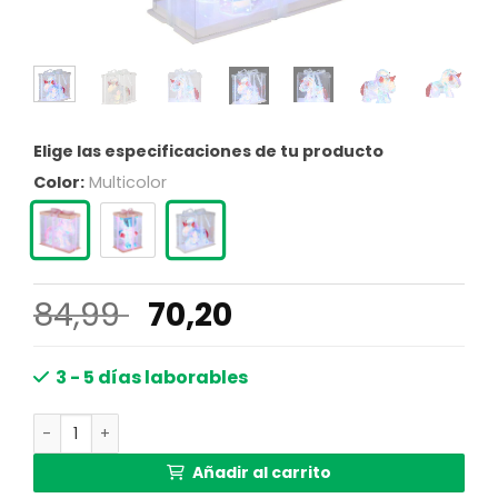
Elige las especificaciones de tu producto
Color:
Multicolor
El
El
84,99
70,20
precio
precio
original
actual
3 - 5 días laborables
era:
es:
Lámpara de mesa de unicornio con aspecto de cristal Br
84,99 €.
70,20 €.
Añadir al carrito