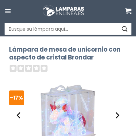
Saltar
al
contenido
Buscar
por:
Lámpara de mesa de unicornio con
aspecto de cristal Brondar
-17%