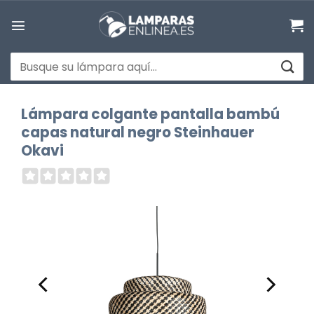
Saltar
al
contenido
Buscar
por:
Lámpara colgante pantalla bambú
capas natural negro Steinhauer
Okavi