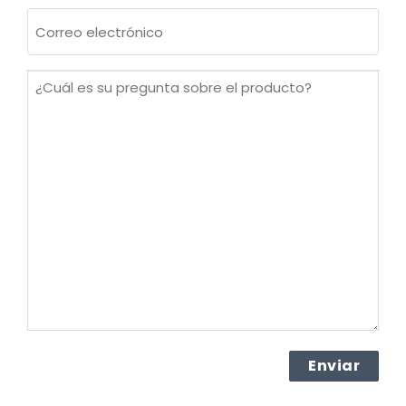
Apellidos
Correo
electrónico
(Obligatorio)
¿Cuál
es
su
pregunta
sobre
el
producto?
(Obligatorio)