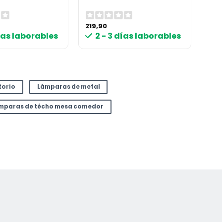
219,90
días laborables
2 - 3 días laborables
torio
Lámparas de metal
mparas de técho mesa comedor