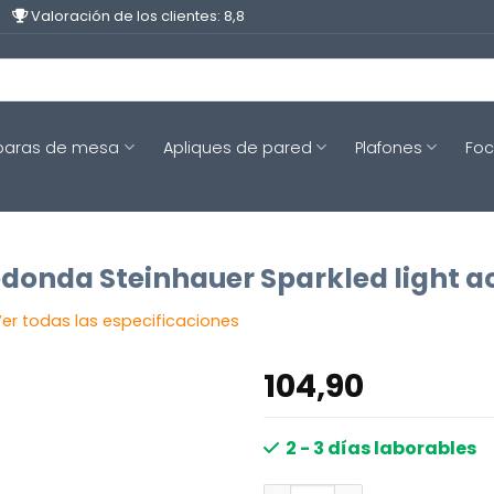
Valoración de los clientes: 8,8
aras de mesa
Apliques de pared
Plafones
Fo
donda Steinhauer Sparkled light a
er todas las especificaciones
104,90
2 - 3 días laborables