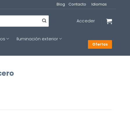
Blog
Contacto
Idiomas
Acceder
cos
Iluminación exterior
Ofertas
cero