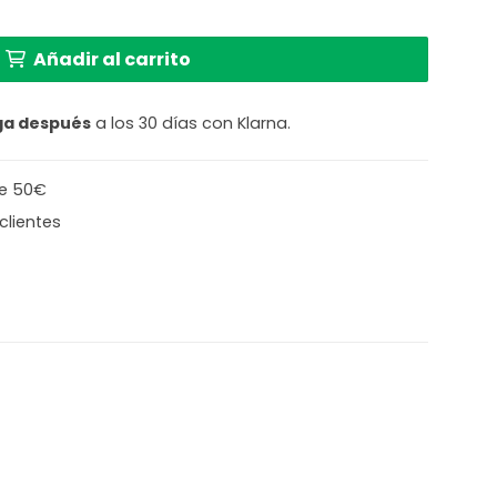
a redonda Steinhauer Sparkled light acero cantidad
Añadir al carrito
ga después
a los 30 días con Klarna.
de 50€
clientes