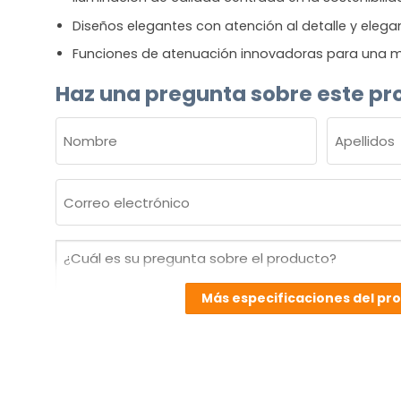
Diseños elegantes con atención al detalle y elega
Funciones de atenuación innovadoras para una m
Haz una pregunta sobre este pr
NOMBRE
(OBLIGATORIO)
Nombre
Apellidos
Correo
electrónico
(Obligatorio)
¿Cuál
es
su
Más especificaciones del pr
pregunta
sobre
el
producto?