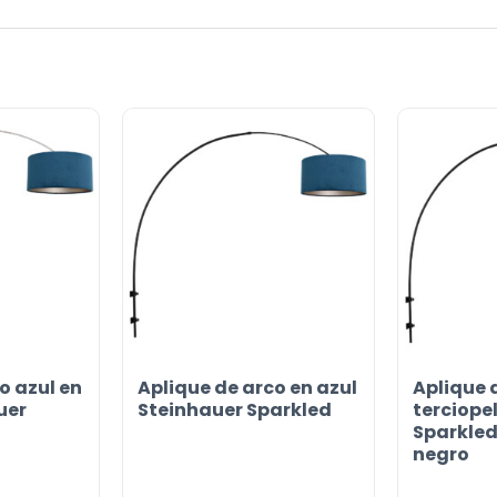
o azul en
Aplique de arco en azul
Aplique 
uer
Steinhauer Sparkled
terciope
Sparkled 
or
negro