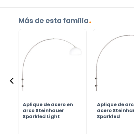
(Obligatorio)
Más de esta familia
Incluido por defecto
Instrucciones en diferentes idiomas
Etiqueta energética
a
Aplique de acero en
Aplique de arc
¿TIENES ALGUNA PREGUNTA?
d
arco Steinhauer
acero Steinha
Sparkled Light
Sparkled
Contáctenos. Puede comunicarse con nosotros p
correo electrónico a
info@lamparas-en-linea.es
.