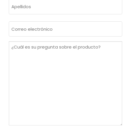
Nombre
Apellidos
Correo
electrónico
(Obligatorio)
¿Cuál
es
su
pregunta
sobre
el
producto?
(Obligatorio)