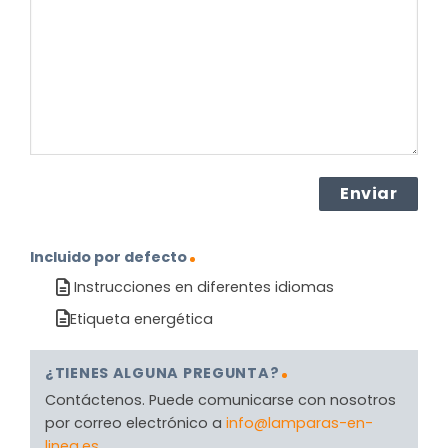
el
producto?
(Obligatorio)
Incluido por defecto
Instrucciones en diferentes idiomas
Etiqueta energética
¿TIENES ALGUNA PREGUNTA?
Contáctenos. Puede comunicarse con nosotros
por correo electrónico a
info@lamparas-en-
linea.es
.