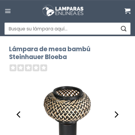
Saltar
al
contenido
Buscar
por:
Lámpara de mesa bambú
Steinhauer Bloeba