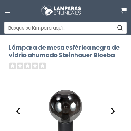
Saltar
al
contenido
Buscar
por:
Lámpara de mesa esférica negra de
vidrio ahumado Steinhauer Bloeba