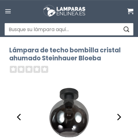
Saltar
al
contenido
Buscar
por:
Lámpara de techo bombilla cristal
ahumado Steinhauer Bloeba