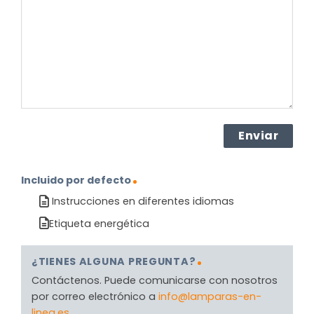
el
producto?
(Obligatorio)
Incluido por defecto
Instrucciones en diferentes idiomas
Etiqueta energética
¿TIENES ALGUNA PREGUNTA?
Contáctenos. Puede comunicarse con nosotros
por correo electrónico a
info@lamparas-en-
linea.es
.