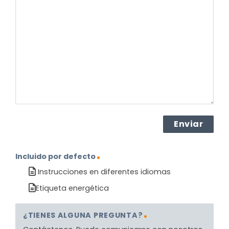
pregunta
sobre
el
producto?
(Obligatorio)
Incluido por defecto
Instrucciones en diferentes idiomas
Etiqueta energética
¿TIENES ALGUNA PREGUNTA?