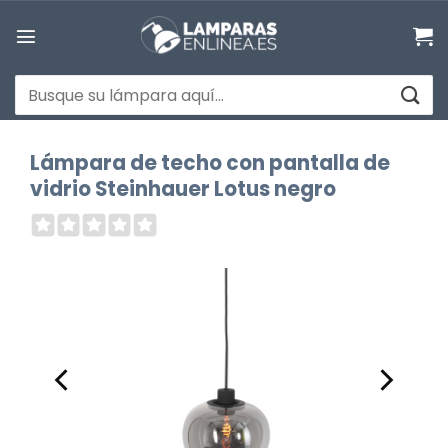
Saltar
al
contenido
Buscar
por:
Lámpara de techo con pantalla de
vidrio Steinhauer Lotus negro