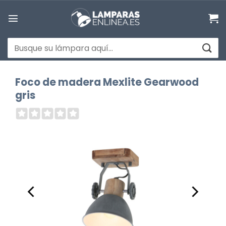
Saltar
al
contenido
Buscar
por:
Foco de madera Mexlite Gearwood
gris