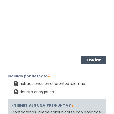
sobre
el
producto?
(Obligatorio)
Incluido por defecto
Instrucciones en diferentes idiomas
Etiqueta energética
¿TIENES ALGUNA PREGUNTA?
Contáctenos. Puede comunicarse con nosotros