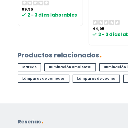
69,95
les
2 - 3 días laborables
¿TIENES ALGUNA PREGUNTA?
44,95
Contáctenos. Puede comunicarse con nosotros p
2 - 3 días l
correo electrónico a
info@lamparas-en-linea.es
.
Productos relacionados
Marcas
Iluminación ambiental
Iluminación 
Lámparas de comedor
Lámparas de cocina
Reseñas