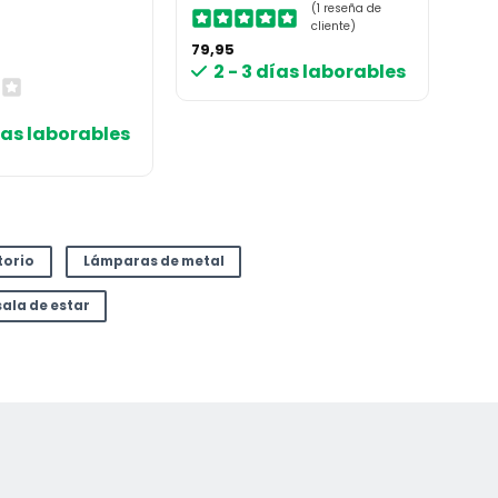
(1 reseña de
cliente)
79,95
2 - 3 días laborables
días laborables
torio
Lámparas de metal
ala de estar