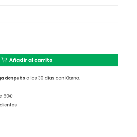
ces Mexlite Gearwood verde cantidad
Añadir al carrito
ga después
a los 30 días con Klarna.
de 50€
clientes