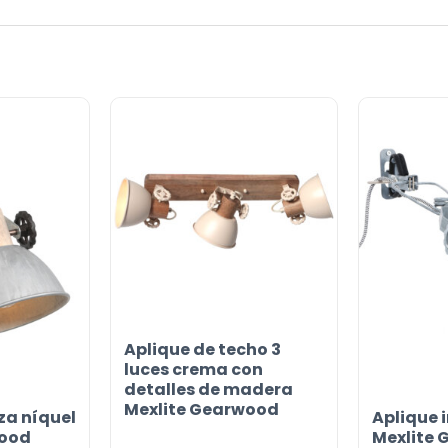
Aplique de techo 3
luces crema con
detalles de madera
Mexlite Gearwood
za níquel
Aplique i
wood
Mexlite