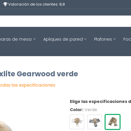
Valoración de los clientes: 8,8
aras de mesa
Apliques de pared
Plafones
Fo
exlite Gearwood verde
todas las especificaciones
Elige las especificaciones 
Color:
Verde