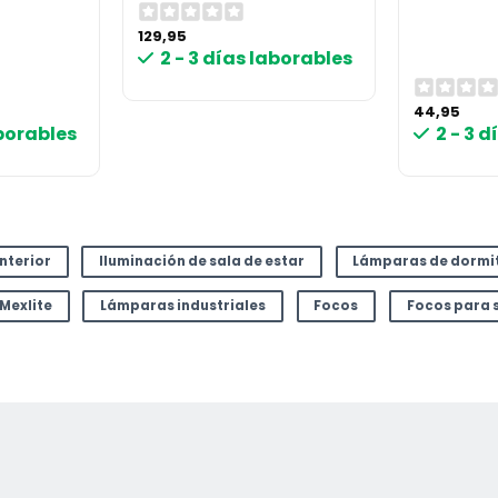
129,95
2 - 3 días laborables
44,95
or
aborables
2 - 3 
interior
Iluminación de sala de estar
Lámparas de dormi
Mexlite
Lámparas industriales
Focos
Focos para s