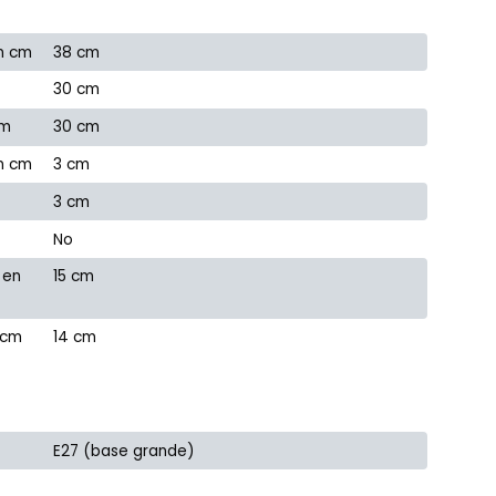
n cm
38 cm
30 cm
cm
30 cm
en cm
3 cm
3 cm
No
 en
15 cm
 cm
14 cm
E27 (base grande)