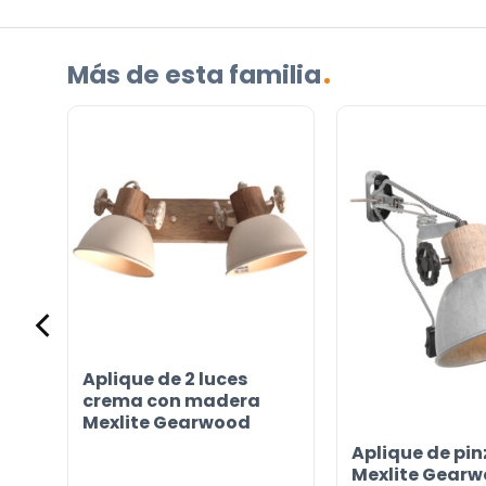
es
su
Más de esta familia
pregunta
sobre
el
producto?
(Obligatorio)
con
Aplique de 2 luces
crema con madera
Incluido por defecto
Mexlite Gearwood
Instrucciones en diferentes idiomas
Aplique de pin
Mexlite Gear
Etiqueta energética