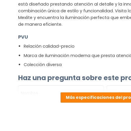
está diseñado prestando atención al detalle y la in
combinación única de estilo y funcionalidad. Visita 
Mexlite y encuentra la iluminación perfecta que embe
de manera eficiente.
PVU
Relación calidad-precio
Marca de iluminación moderna que presta atenció
Colección diversa
Haz una pregunta sobre este pr
NOMBRE
(OBLIGATORIO)
Más especificaciones del pr
Nombre
Apellidos
Correo
electrónico
(Obligatorio)
¿Cuál