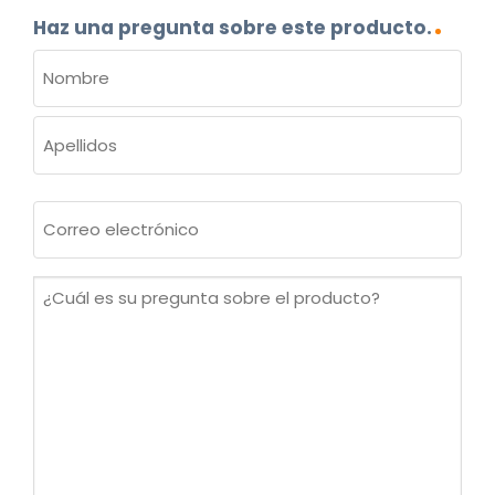
Haz una pregunta sobre este producto.
NOMBRE
(OBLIGATORIO)
Nombre
Apellidos
Correo
electrónico
(Obligatorio)
¿Cuál
es
su
pregunta
sobre
el
producto?
(Obligatorio)