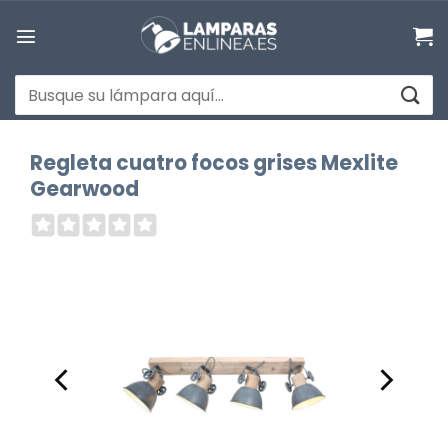
Saltar
al
contenido
Buscar
por:
Regleta cuatro focos grises Mexlite
Gearwood