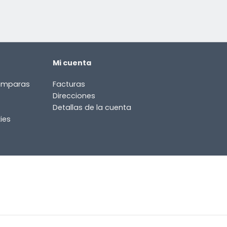
Mi cuenta
lámparas
Facturas
Direcciones
Detallas de la cuenta
ies