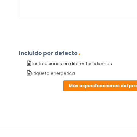
Incluido por defecto
Instrucciones en diferentes idiomas
Etiqueta energética
Más especificaciones del pr
¿TIENES ALGUNA PREGUNTA?
Contáctenos. Puede comunicarse con nosotros p
correo electrónico a
info@lamparas-en-linea.es
.