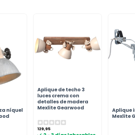
Aplique de techo 3
luces crema con
detalles de madera
Mexlite Gearwood
za níquel
Aplique i
wood
Mexlite
129,95