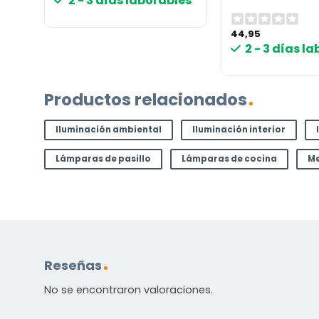
les
2 - 3 días laborables
44,95
2 - 3 días l
Productos relacionados
Iluminación ambiental
Iluminación interior
Lámparas de pasillo
Lámparas de cocina
Me
Reseñas
No se encontraron valoraciones.