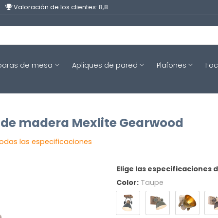
Valoración de los clientes: 8,8
aras de mesa
Apliques de pared
Plafones
Fo
to de madera Mexlite Gearwood
todas las especificaciones
Elige las especificaciones 
Color:
Taupe