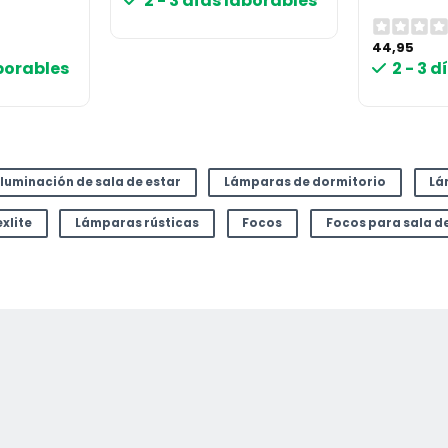
2 - 3 días laborables
44,95
aborables
2 - 3 
Iluminación de sala de estar
Lámparas de dormitorio
Lá
xlite
Lámparas rústicas
Focos
Focos para sala de