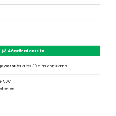
cento de madera Mexlite Gearwood cantidad
Añadir al carrito
ga después
a los 30 días con Klarna.
de 50€
clientes