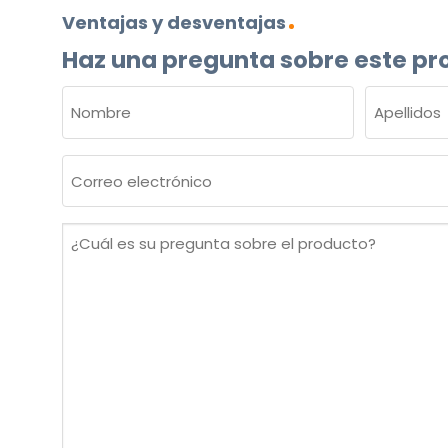
Ventajas y desventajas
Haz una pregunta sobre este pr
NOMBRE
(OBLIGATORIO)
Nombre
Apellidos
Correo
electrónico
(Obligatorio)
¿Cuál
es
su
pregunta
sobre
el
producto?
(Obligatorio)