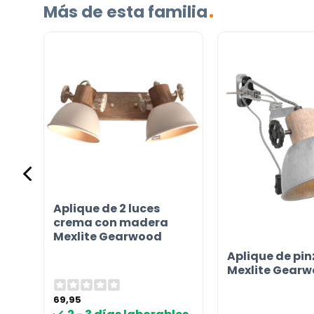
Más de esta familia
con
Aplique de 2 luces
crema con madera
Mexlite Gearwood
Aplique de pin
Mexlite Gear
69,95