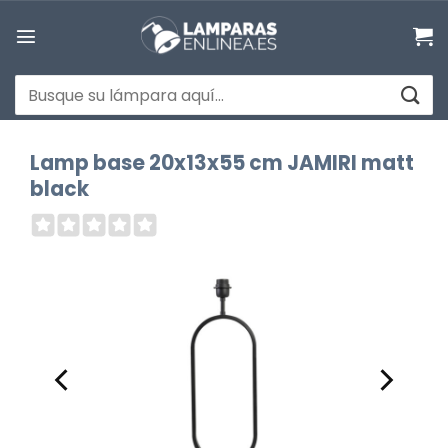
Saltar
al
contenido
Buscar
por:
Lamp base 20x13x55 cm JAMIRI matt
black