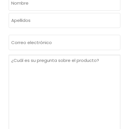
(OBLIGATORIO)
Nombre
Apellidos
Correo
electrónico
(Obligatorio)
¿Cuál
es
su
pregunta
sobre
el
producto?
(Obligatorio)